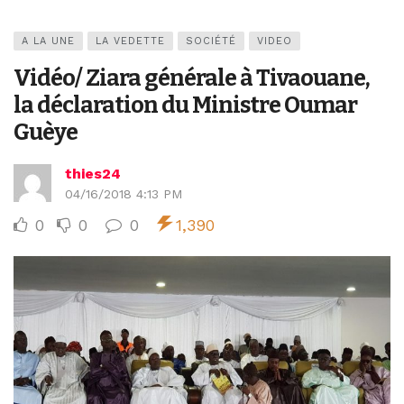
A LA UNE
LA VEDETTE
SOCIÉTÉ
VIDEO
Vidéo/ Ziara générale à Tivaouane,
la déclaration du Ministre Oumar
Guèye
thies24
04/16/2018 4:13 PM
0
0
0
1,390