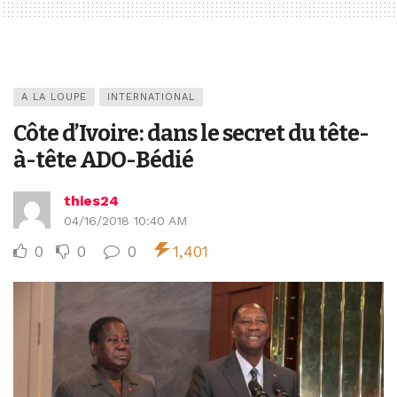
A LA LOUPE
INTERNATIONAL
Côte d’Ivoire : dans le secret du tête-
à-tête ADO-Bédié
thies24
04/16/2018 10:40 AM
0
0
0
1,401