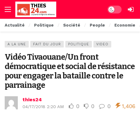
Dark mode
Actualité
Politique
Société
People
Economie
A LA UNE
FAIT DU JOUR
POLITIQUE
VIDEO
Vidéo Tivaouane/Un front
démocratique et social de résistance
pour engager la bataille contre le
parrainage
thies24
0
0
0
1,406
04/17/2018 2:20 AM