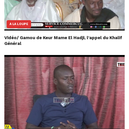
A LA LOUPE
Vidéo/ Gamou de Keur Mame El Hadji, l’appel du Khalif
Général