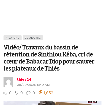
A LA UNE
ECONOMIE
Vidéo/ Travaux du bassin de
rétention de Sinthiou Kéba, cri de
cœur de Babacar Diop pour sauver
les plateaux de Thiès
thies24
08/09/2025 5:40 AM
0
0
0
1,652