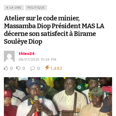
A LA UNE
POLITIQUE
Atelier sur le code minier,
Massamba Diop Président MAS LA
décerne son satisfecit à Birame
Soulèye Diop
thies24
08/07/2025 10:34 PM
0
0
0
1,483