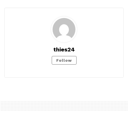
thies24
Follow