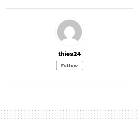
thies24
Follow