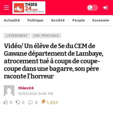
Dark mode
Actualité
Politique
Société
People
Economie
L'ÉVÉNEMENT
UNE PRINCIPALE
Vidéo/ Un élève de 5e du CEM de
Gawane département de Lambaye,
atrocement tué à coups de coupe-
coupe dans une bagarre, son père
raconte l’horreur
thies24
12/02/2020 9:09 PM
0
0
0
1,423