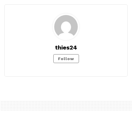
thies24
Follow