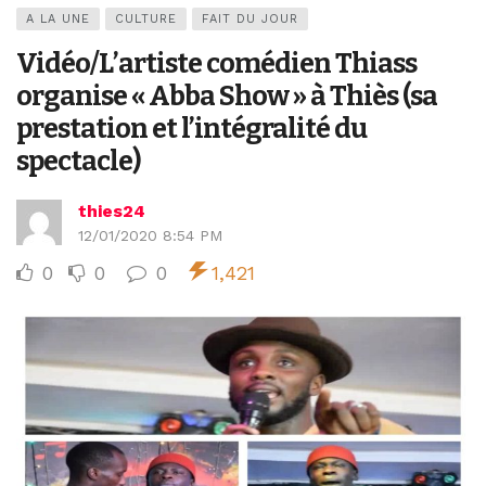
A LA UNE
CULTURE
FAIT DU JOUR
Vidéo/L’artiste comédien Thiass
organise « Abba Show » à Thiès (sa
prestation et l’intégralité du
spectacle)
thies24
12/01/2020 8:54 PM
0
0
0
1,421