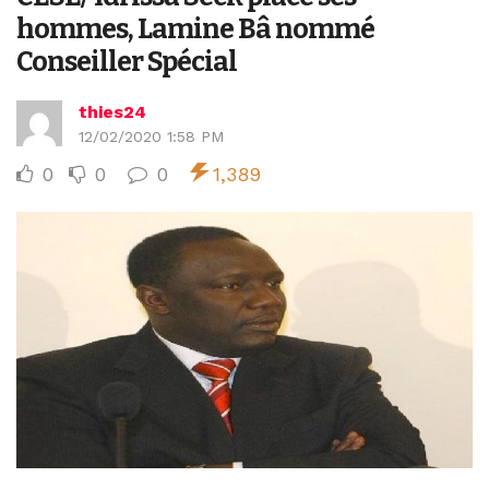
hommes, Lamine Bâ nommé
Conseiller Spécial
thies24
12/02/2020 1:58 PM
0
0
0
1,389