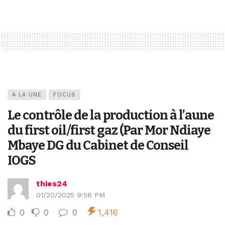
A LA UNE
FOCUS
Le contrôle de la production à l’aune
du first oil/first gaz (Par Mor Ndiaye
Mbaye DG du Cabinet de Conseil
IOGS
thies24
01/20/2025 9:58 PM
0
0
0
1,416