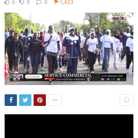
0
0
0
1,423