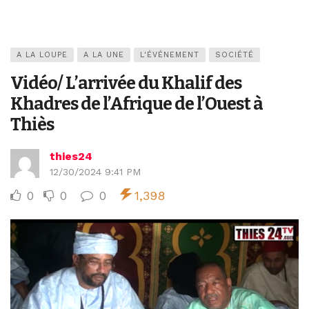
A LA LOUPE
A LA UNE
L'ÉVÉNEMENT
SOCIÉTÉ
Vidéo/ L’arrivée du Khalif des
Khadres de l’Afrique de l’Ouest à
Thiès
thies24
12/30/2024 9:41 PM
0
0
0
1,398