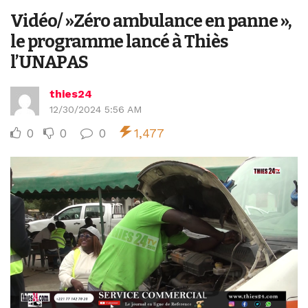
Vidéo/ »Zéro ambulance en panne »,
le programme lancé à Thiès
l’UNAPAS
thies24
12/30/2024 5:56 AM
0
0
0
1,477