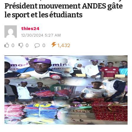
Président mouvement ANDES gâte
le sport et les étudiants
thies24
12/30/2024 5:27 AM
0
0
0
1,432