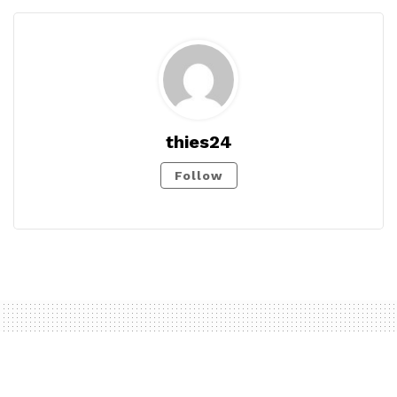
thies24
Follow