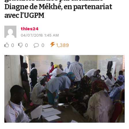
Diagne de Mékhé, en partenariat
avec l’UGPM
thies24
04/07/2018 1:45 AM
0
0
0
1,389