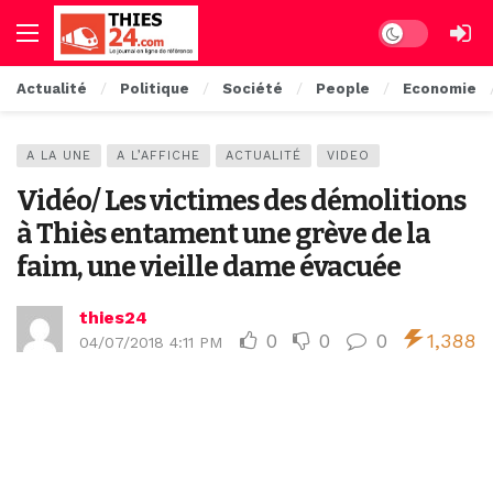
Dark mode
Actualité
Politique
Société
People
Economie
A LA UNE
A L’AFFICHE
ACTUALITÉ
VIDEO
Vidéo/ Les victimes des démolitions
à Thiès entament une grève de la
faim, une vieille dame évacuée
thies24
0
0
0
1,388
04/07/2018 4:11 PM