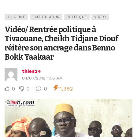
A LA UNE
FAIT DU JOUR
POLITIQUE
VIDEO
Vidéo/ Rentrée politique à
Tivaouane, Cheikh Tidjane Diouf
réitère son ancrage dans Benno
Bokk Yaakaar
thies24
04/07/2018 1:56 AM
0
0
0
1,392