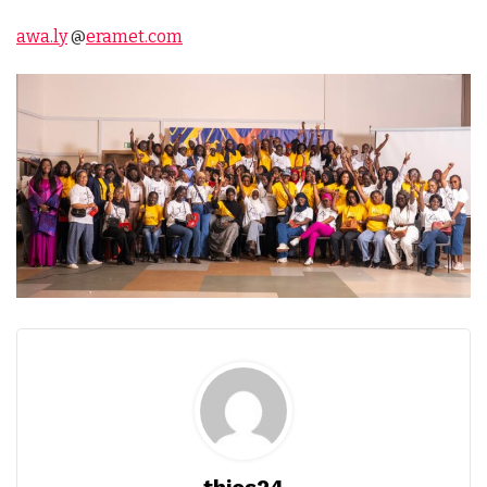
awa.ly
@
eramet.com
thies24