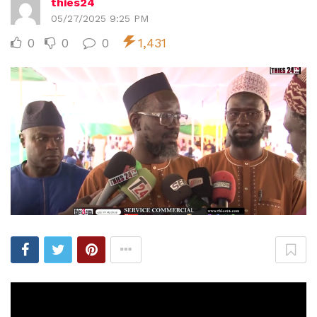
thies24
05/27/2025 9:25 PM
0
0
0
1,431