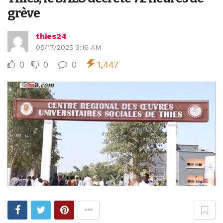
grève
thies24
05/17/2025 3:16 AM
0
0
0
1,447