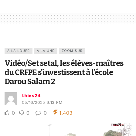
A LA LOUPE
A LA UNE
ZOOM SUR
Vidéo/Set setal, les élèves-maîtres
du CRFPE s’investissent à l’école
Darou Salam 2
thies24
05/16/2025 9:13 PM
0
0
0
1,403