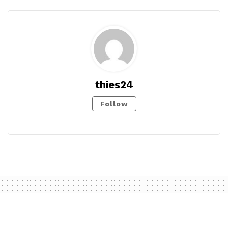
thies24
Follow