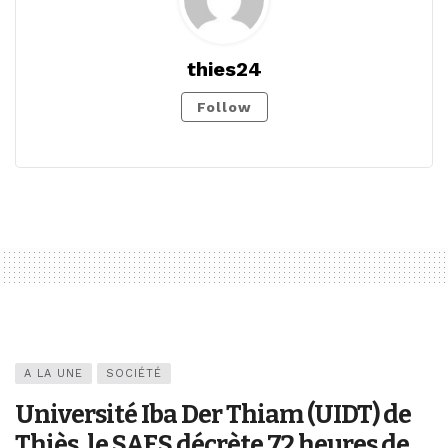
thies24
Follow
A LA UNE
SOCIÉTÉ
Université Iba Der Thiam (UIDT) de
Thiès, le SAES décrète 72 heures de