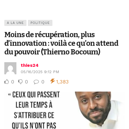
A LA UNE
POLITIQUE
Moins de récupération, plus
d’innovation : voilà ce qu’on attend
du pouvoir (Thierno Bocoum)
thies24
05/16/2025 9:12 PM
0
0
0
1,383