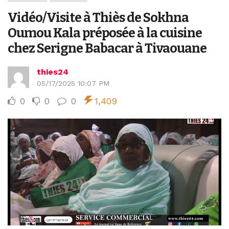
Vidéo/Visite à Thiès de Sokhna
Oumou Kala préposée à la cuisine
chez Serigne Babacar à Tivaouane
thies24
05/17/2025 10:07 PM
0
0
0
1,409