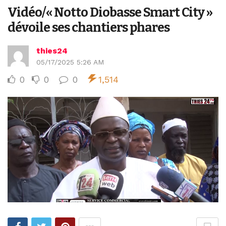
Vidéo/« Notto Diobasse Smart City »
dévoile ses chantiers phares
thies24
05/17/2025 5:26 AM
0
0
0
1,514