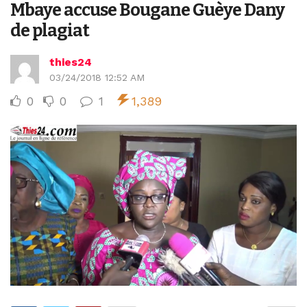
Mbaye accuse Bougane Guèye Dany
de plagiat
thies24
03/24/2018 12:52 AM
0
0
1
1,389