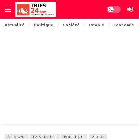
Dark mode
Actualité
Politique
Société
People
Economie
A LA UNE
LA VEDETTE
POLITIQUE
VIDEO