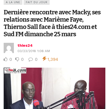
A LA UNE
FAIT DU JOUR
Dernière rencontre avec Macky, ses
relations avec Marième Faye,
Thierno Sall face à thies24.com et
Sud FM dimanche 25 mars
thies24
03/23/2018 1:08 AM
0
0
0
1,394