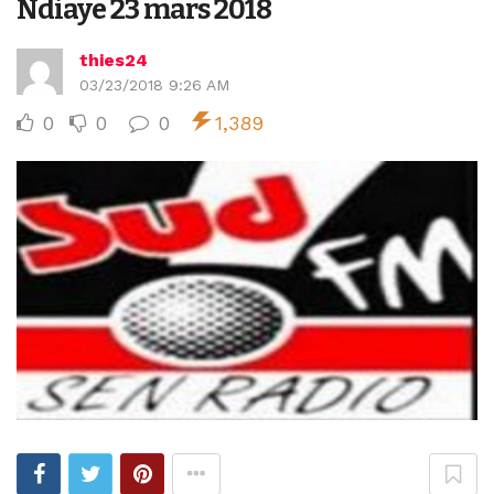
Ndiaye 23 mars 2018
thies24
03/23/2018 9:26 AM
0
0
0
1,389