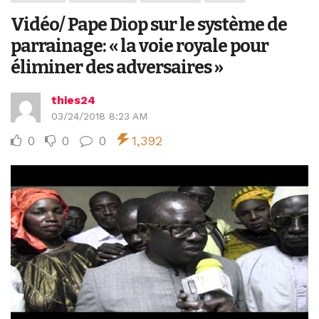
Vidéo/ Pape Diop sur le système de
parrainage: « la voie royale pour
éliminer des adversaires »
thies24
03/24/2018 8:23 AM
0
0
0
1,392