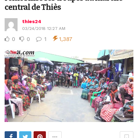
central de Thiès
thies24
03/24/2018 12:27 AM
0
0
1
1,387