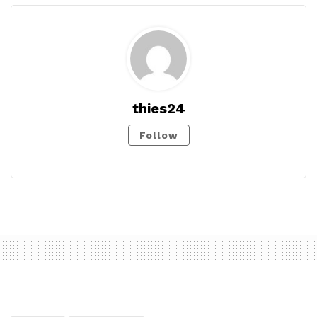
thies24
Follow