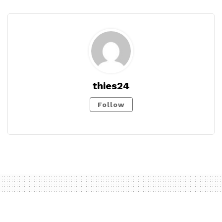
thies24
Follow