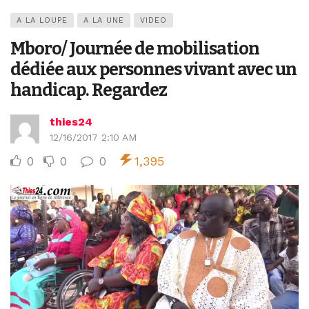
A LA LOUPE
A LA UNE
VIDEO
Mboro/ Journée de mobilisation
dédiée aux personnes vivant avec un
handicap. Regardez
thies24
12/16/2017 2:10 AM
0
0
0
1,395