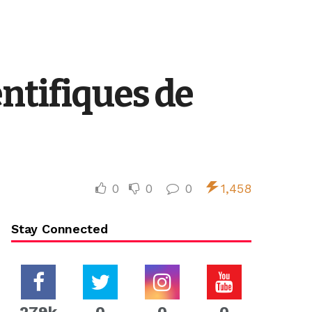
ntifiques de
0
0
0
1,458
Stay Connected
279k
0
0
0