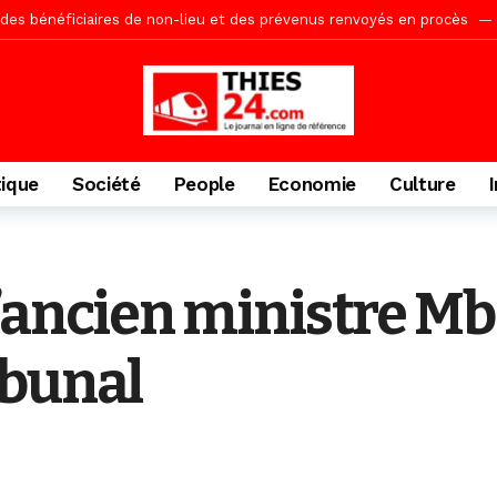
te des bénéficiaires de non-lieu et des prévenus renvoyés en procès
porté 9.651 passagers, l’équivalent de 600 minibus
18 heures ago
gare de Thiès, du dernier train en provenance de Touba
20 heures a
Ndiaye l’initiateur du kurel 18 Safar a péri dans un accident
1 jour 
daam, sécurité, eau, au coeur des priorités
1 jour ago
tique
Société
People
Economie
Culture
ne, le Comité d’organisation dévoile ses priorités
1 jour ago
uène Nimzath Thiès, mesures annoncées pour une réussite
1 jour 
Malick Sy reçoit ses premiers malades lundi 10 Août
2 jours ago
 l’ancien ministre M
acances agricoles au Lycée Malick Sy de Thiès
33 minutes ago
ibunal