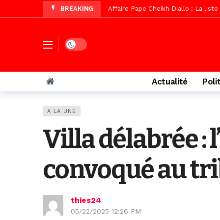
BREAKING
Affaire Pape Cheikh Diallo : La lis
Vidéo/ Magal 2026, le train a trans
Vidéo/ L’arrivée spectaculaire à la 
Dark mode
Vidéo/ Grand Thiès en deuil, Cheikh 
Vidéo/Gamou Bakhdad chez Boroom N
Actualité
Poli
Vidéo/Magal Serigne Abdoulaye Yakhi
Vidéo/Chérif Nehma Aïdara Diamag
A LA UNE
Tivaouane/L’hôpital Seydi El Hadji 
Villa délabrée :
Vidéo/Une première, lancement de v
convoqué au tr
thies24
05/22/2025 12:26 PM