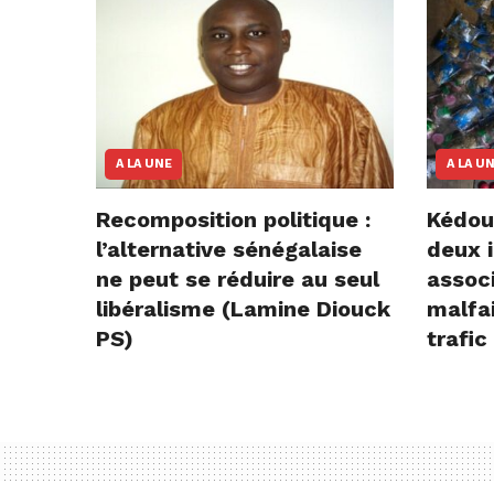
A LA UNE
A LA U
Recomposition politique :
Kédou
l’alternative sénégalaise
deux i
ne peut se réduire au seul
assoc
libéralisme (Lamine Diouck
malfai
PS)
trafic