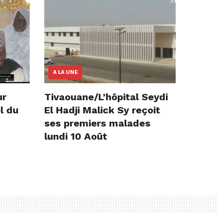
A LA UNE
ur
Tivaouane/L’hôpital Seydi
l du
El Hadji Malick Sy reçoit
ses premiers malades
lundi 10 Août