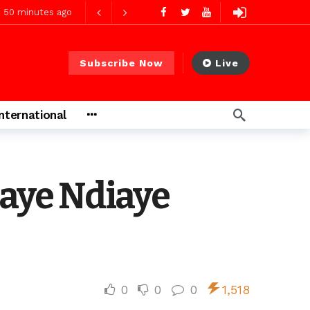
50 minutes ago
go
Subscribe Now
Live
ago
International
ago
baye Ndiaye
0
0
0
1,518