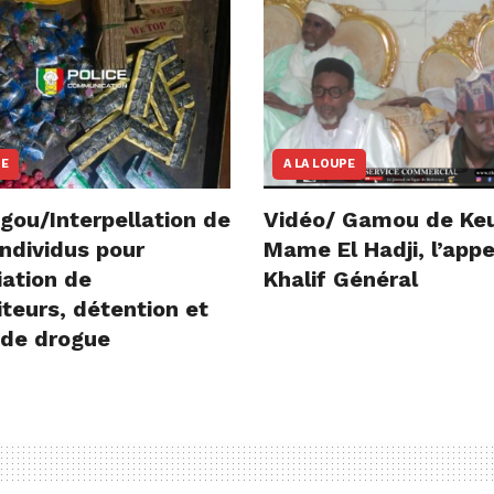
NE
A LA LOUPE
gou/Interpellation de
Vidéo/ Gamou de Ke
ndividus pour
Mame El Hadji, l’appe
iation de
Khalif Général
teurs, détention et
 de drogue