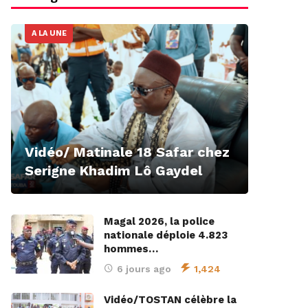
A LA UNE
Vidéo/ Matinale 18 Safar chez
Serigne Khadim Lô Gaydel
Magal 2026, la police
nationale déploie 4.823
hommes…
6 jours ago
1,424
Vidéo/TOSTAN célèbre la