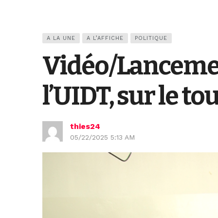
A LA UNE
A L’AFFICHE
POLITIQUE
Vidéo/Lancemen
l’UIDT, sur le t
thies24
05/22/2025 5:13 AM