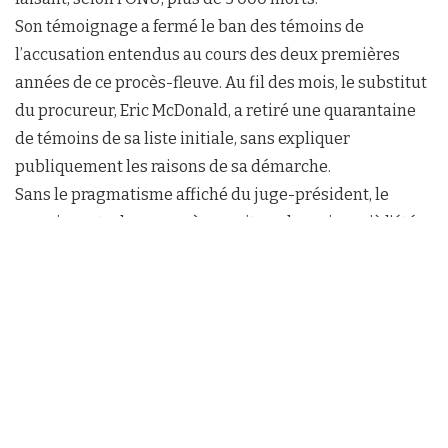
Son témoignage a fermé le ban des témoins de
l’accusation entendus au cours des deux premières
années de ce procès-fleuve. Au fil des mois, le substitut
du procureur, Eric McDonald, a retiré une quarantaine
de témoins de sa liste initiale, sans expliquer
publiquement les raisons de sa démarche.
Sans le pragmatisme affiché du juge-président, le
premier acte de ce procès aurait pu durer jusqu’à l’été
2019. L’Italien Cuno Tarfusser, a, sans relâche, écarté les
questions évidentes, tenté de garder la main sur
d’incessantes « parties de ping-pong » entre avocats et
procureurs, et imploré sans cesse d’en rester aux faits.
Répression violente ou attaque délibérée de civils ?
Les faits reprochés à Laurent Gbagbo et Charles Blé