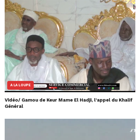
A LA LOUPE
Vidéo/ Gamou de Keur Mame El Hadji, l’appel du Khalif
Général