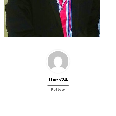
thies24
Follow