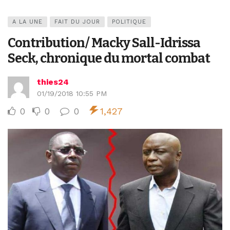
A LA UNE
FAIT DU JOUR
POLITIQUE
Contribution/ Macky Sall-Idrissa
Seck, chronique du mortal combat
thies24
01/19/2018 10:55 PM
0
0
0
1,427