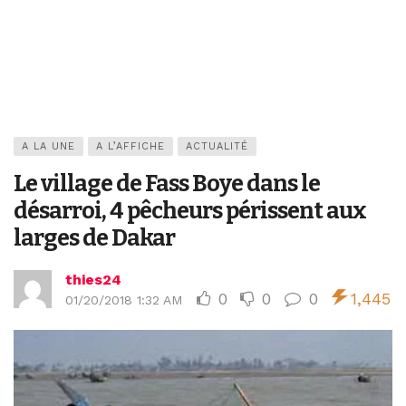
A LA UNE
A L’AFFICHE
ACTUALITÉ
Le village de Fass Boye dans le
désarroi, 4 pêcheurs périssent aux
larges de Dakar
thies24
0
0
0
1,445
01/20/2018 1:32 AM