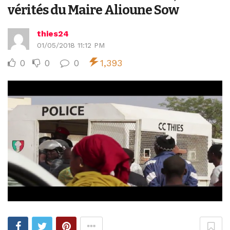
vérités du Maire Alioune Sow
thies24
01/05/2018 11:12 PM
0
0
0
1,393