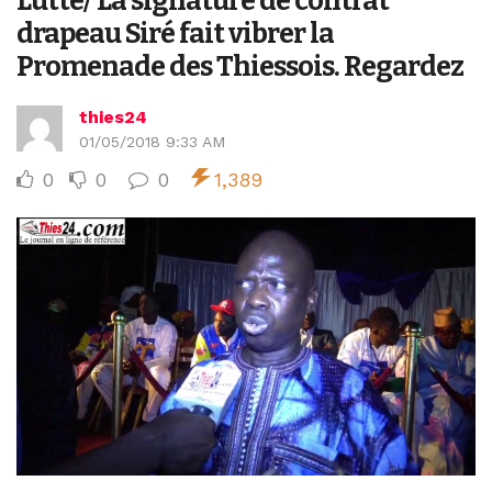
Lutte/ La signature de contrat
drapeau Siré fait vibrer la
Promenade des Thiessois. Regardez
thies24
01/05/2018 9:33 AM
0
0
0
1,389