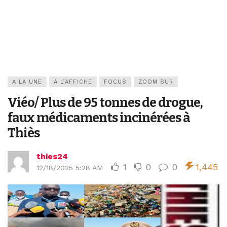
A LA UNE
A L’AFFICHE
FOCUS
ZOOM SUR
Viéo/ Plus de 95 tonnes de drogue,
faux médicaments incinérées à
Thiès
thies24
1
0
0
1,445
12/18/2025 5:28 AM