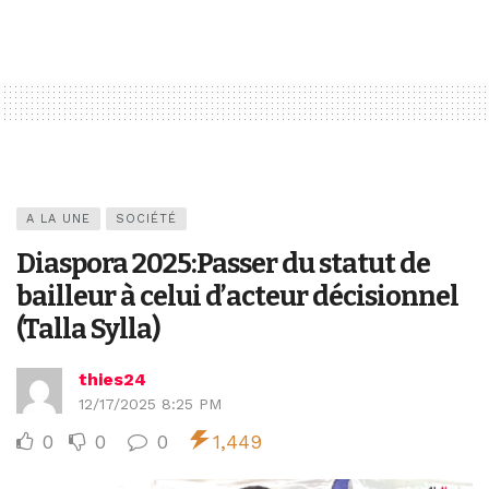
A LA UNE
SOCIÉTÉ
Diaspora 2025:Passer du statut de
bailleur à celui d’acteur décisionnel
(Talla Sylla)
thies24
12/17/2025 8:25 PM
0
0
0
1,449