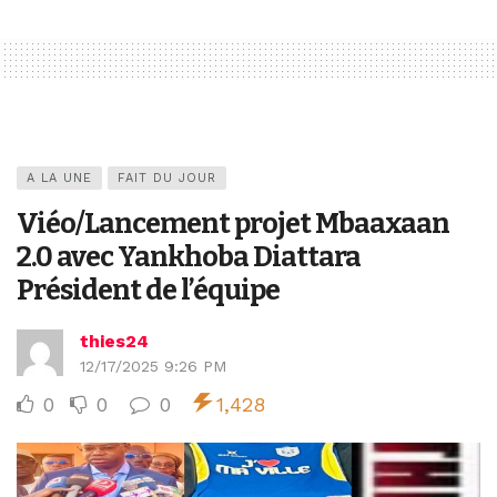
A LA UNE
FAIT DU JOUR
Viéo/Lancement projet Mbaaxaan
2.0 avec Yankhoba Diattara
Président de l’équipe
thies24
12/17/2025 9:26 PM
0
0
0
1,428