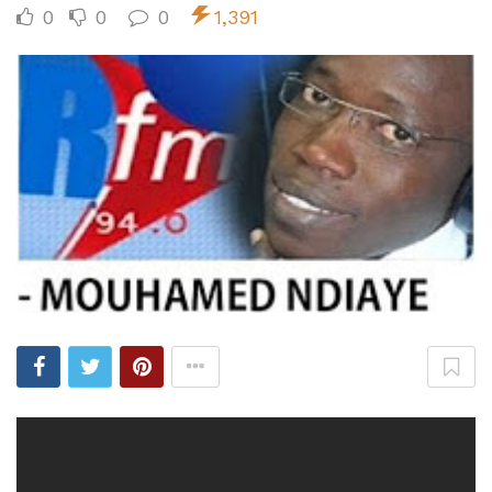
0
0
0
1,391