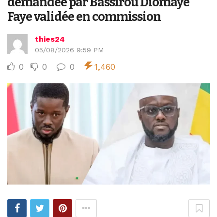
demandée par Bassirou Diomaye
Faye validée en commission
thies24
05/08/2026 9:59 PM
0
0
0
1,460