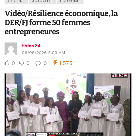
A LA UNE
ACTUALITÉ
ECONOMIE
Vidéo/Résilience économique, la
DER/FJ forme 50 femmes
entrepreneures
thies24
06/06/2026 5:09 AM
0
0
0
1,575