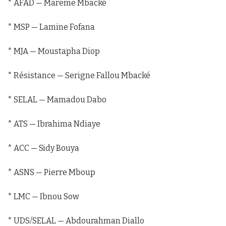
* AFAD — Mareme Mbacké
* MSP — Lamine Fofana
* MJA — Moustapha Diop
* Résistance — Serigne Fallou Mbacké
* SELAL — Mamadou Dabo
* ATS — Ibrahima Ndiaye
* ACC — Sidy Bouya
* ASNS — Pierre Mboup
* LMC — Ibnou Sow
* UDS/SELAL — Abdourahman Diallo