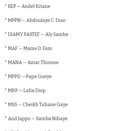
* KEP — Andel Kitane
* MPPN — Abdoulaye C. Diao
* DIAMY PASTEF — Aly Sambe
* MAF — Mame D. Fam
* MANA — Amar Thioune
* MPPD — Pape Gueye
* MRP — Lafia Diop
* MSS — Cheikh Tidiane Gaye
* And Jappo — Samba Ndiaye