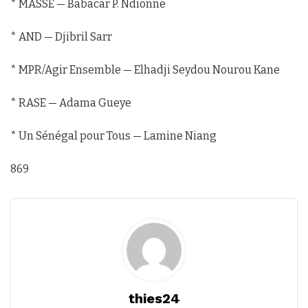
* MASSE — Babacar P. Ndionne
* AND — Djibril Sarr
* MPR/Agir Ensemble — Elhadji Seydou Nourou Kane
* RASE — Adama Gueye
* Un Sénégal pour Tous — Lamine Niang
869
thies24