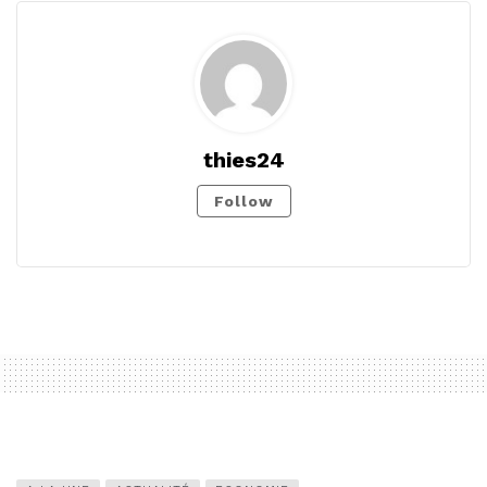
thies24
Follow