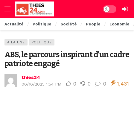
Dark mode
Actualité
Politique
Société
People
Economie
A LA UNE
POLITIQUE
ABS, le parcours inspirant d’un cadre
patriote engagé
thies24
0
0
0
1,431
06/16/2025 1:54 PM