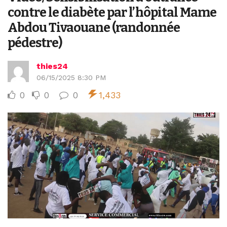
contre le diabète par l’hôpital Mame
Abdou Tivaouane (randonnée
pédestre)
thies24
06/15/2025 8:30 PM
0
0
0
1,433