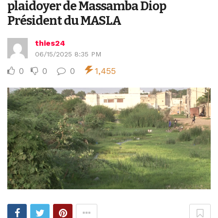
plaidoyer de Massamba Diop
Président du MASLA
thies24
06/15/2025 8:35 PM
0
0
0
1,455