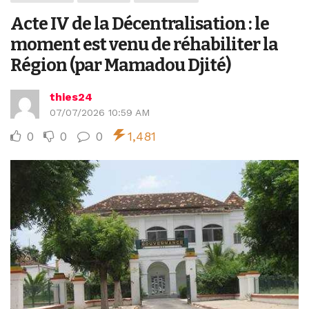
Acte IV de la Décentralisation : le
moment est venu de réhabiliter la
Région (par Mamadou Djité)
thies24
07/07/2026 10:59 AM
0
0
0
1,481