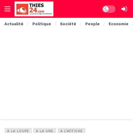
Dark mode
Actualité
Politique
Société
People
Economie
A LA LOUPE
A LA UNE
A L’AFFICHE