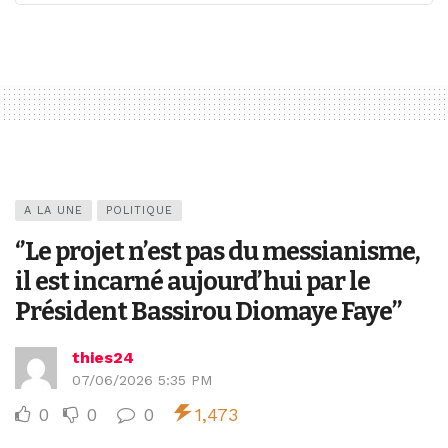
A LA UNE
POLITIQUE
‘’Le projet n’est pas du messianisme,
il est incarné aujourd’hui par le
Président Bassirou Diomaye Faye’’
thies24
07/06/2026 5:35 PM
0
0
0
1,473