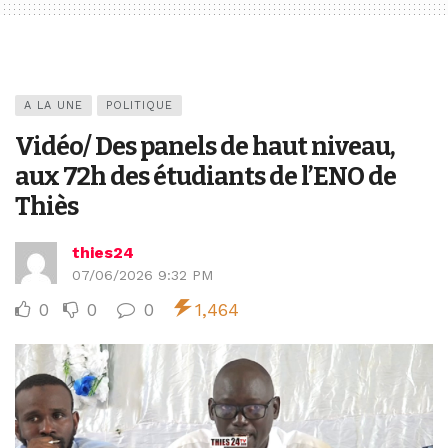
A LA UNE
POLITIQUE
Vidéo/ Des panels de haut niveau,
aux 72h des étudiants de l’ENO de
Thiès
thies24
07/06/2026 9:32 PM
0
0
0
1,464