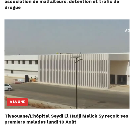
association de malfaiteurs, détention et trafic de
drogue
A LA UNE
Tivaouane/L’hôpital Seydi El Hadji Malick Sy reçoit ses
premiers malades lundi 10 Août