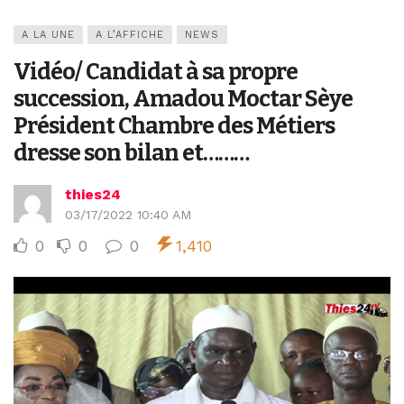
A LA UNE
A L’AFFICHE
NEWS
Vidéo/ Candidat à sa propre
succession, Amadou Moctar Sèye
Président Chambre des Métiers
dresse son bilan et………
thies24
03/17/2022 10:40 AM
0
0
0
1,410