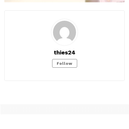
thies24
Follow