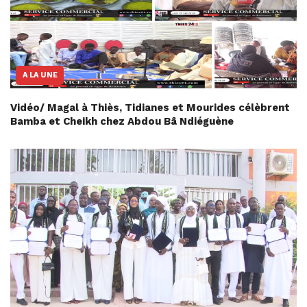
A LA UNE
Vidéo/ Magal à Thiès, Tidianes et Mourides célèbrent
Bamba et Cheikh chez Abdou Bâ Ndiéguène