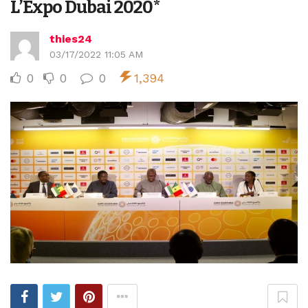
L’Expo Dubai 2020*
thies24
03/17/2022 11:05 AM
0
0
0
1,394