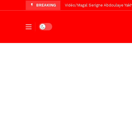
BREAKING
Vidéo/Chérif Nehma Aïdara Diamag
Tivaouane/L’hôpital Seydi El Hadji 
Recomposition politique : l’alterna
Dark mode
Vidéo/ Gamou de Keur Mame El Hadji
Vidéo/ Préparation Gamou 2026, Keu
Vidéo/ Revue de presse du 5 Août
Vidéo/ Contre la violence numériqu
Vidéo/ Grand Thiès en deuil, Cheikh 