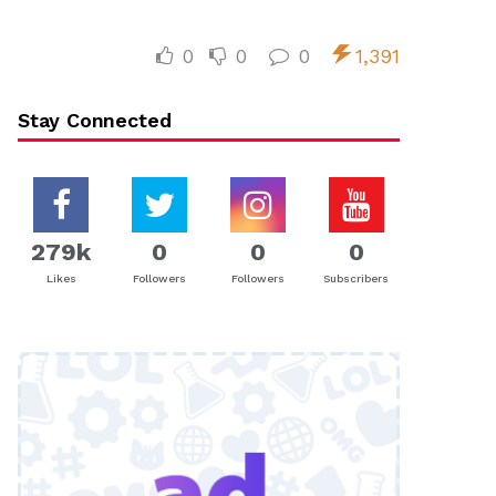
0
0
0
1,391
Stay Connected
279k
0
0
0
Likes
Followers
Followers
Subscribers