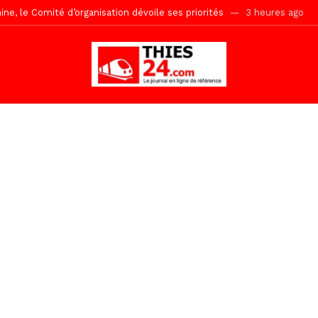
uène Nimzath Thiès, mesures annoncées pour une réussite
3 heur
Malick Sy reçoit ses premiers malades lundi 10 Août
19 heures ago
tive sénégalaise ne peut se réduire au seul libéralisme (Lamine Diouck
, l’appel du Khalif Général
1 jour ago
r Mame El Hadji décline ses priorités devant le Gouverneur
1 jou
 2026 avec Mouhamadou Boiro
2 jours ago
e, 100 adolescents outillés dans le Boot Camp JAVA de Mboro
2 jo
Ndiaye l’initiateur du kurel 18 Safar a péri dans un accident
3 heur