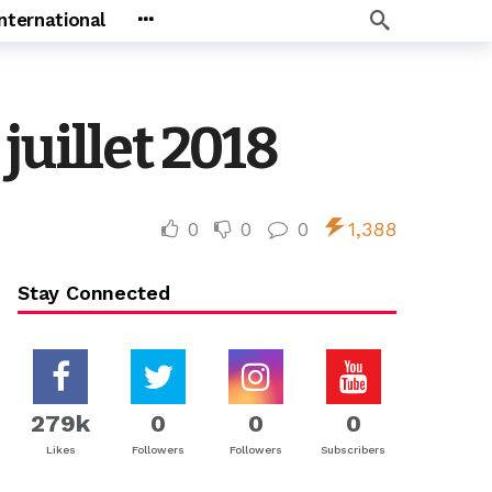
International
juillet 2018
0
0
0
1,388
Stay Connected
279k
0
0
0
Likes
Followers
Followers
Subscribers