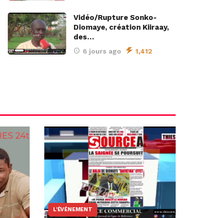
Vidéo/Rupture Sonko-
Diomaye, création Kiiraay,
des…
6 jours ago
1,412
L'ÉVÉNEMENT