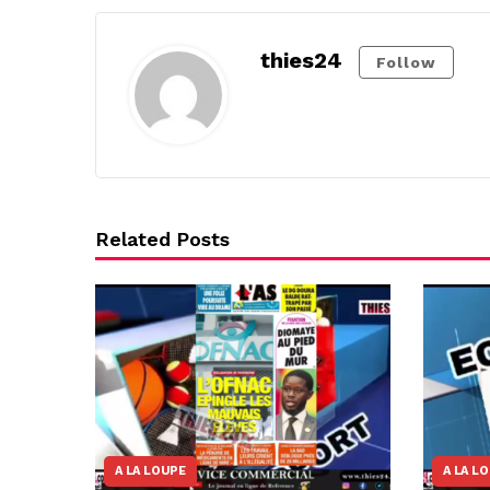
thies24
Follow
Related Posts
A LA LOUPE
A LA L