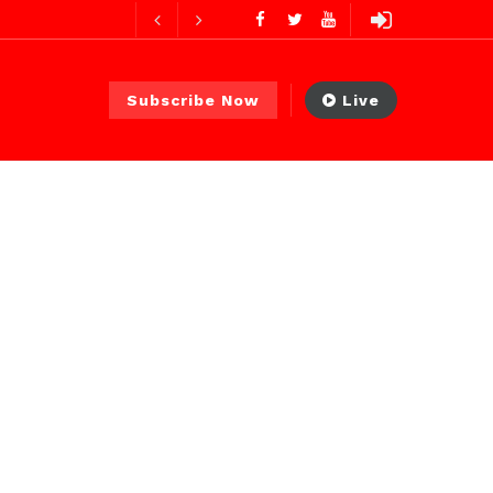
es ago
 PS)
23 heures ago
Subscribe Now
Live
r ago
urs ago
es ago