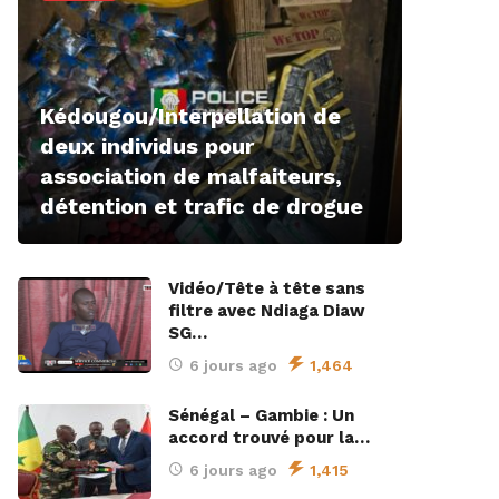
Kédougou/Interpellation de
deux individus pour
association de malfaiteurs,
détention et trafic de drogue
Vidéo/Tête à tête sans
filtre avec Ndiaga Diaw
SG…
6 jours ago
1,464
Sénégal – Gambie : Un
accord trouvé pour la…
6 jours ago
1,415