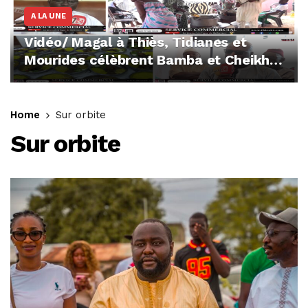
A LA UNE
Vidéo/ Magal à Thiès, Tidianes et
Mourides célèbrent Bamba et Cheikh
chez Abdou Bâ Ndiéguène
Home
Sur orbite
Sur orbite