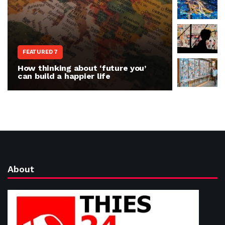
WORLD N
FEATURED 7
The war 
How thinking about ‘future you’
people r
can build a happier life
invasion
About