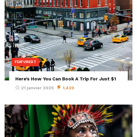
FEATURED 7
Here’s How You Can Book A Trip For Just $1
21 janvier 2025
1,420