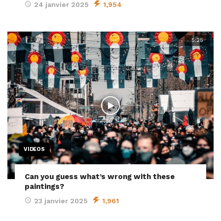
24 janvier 2025
1,954
5:25
VIDEOS
Can you guess what’s wrong with these
paintings?
23 janvier 2025
1,961