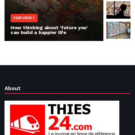
WORLD N
FEATURED 7
The war 
How thinking about ‘future you’
people r
can build a happier life
invasion
About