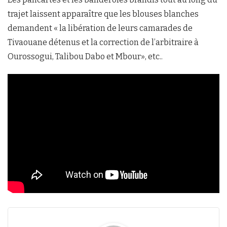
trajet laissent apparaître que les blouses blanches
demandent « la libération de leurs camarades de
Tivaouane détenus et la correction de l’arbitraire à
Ourossogui, Talibou Dabo et Mbour», etc..