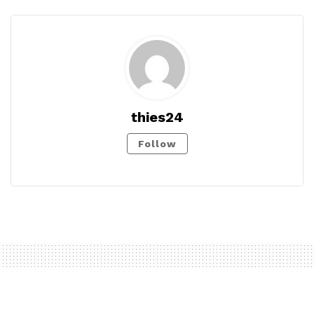
thies24
Follow