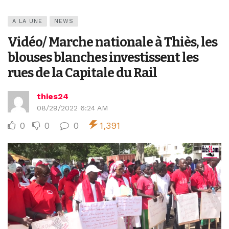
A LA UNE
NEWS
Vidéo/ Marche nationale à Thiès, les
blouses blanches investissent les
rues de la Capitale du Rail
thies24
08/29/2022 6:24 AM
0
0
0
1,391