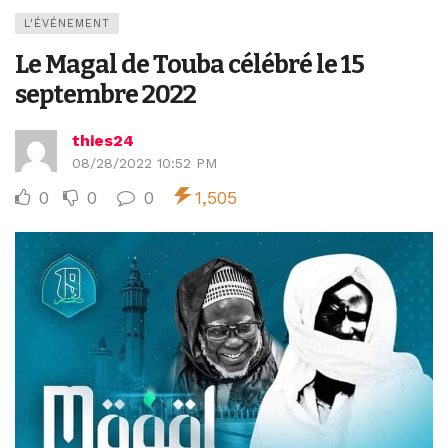
L'ÉVÉNEMENT
Le Magal de Touba célébré le 15
septembre 2022
thies24
08/28/2022 10:52 PM
0
0
0
1,505