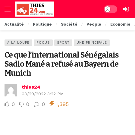
Dark mode
Actualité
Politique
Société
People
Economie
A LA LOUPE
FOCUS
SPORT
UNE PRINCIPALE
Ce que l’international Sénégalais
Sadio Mané a refusé au Bayern de
Munich
thies24
08/29/2022 3:22 PM
0
0
0
1,395