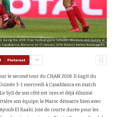
n) during the 2018 Chan football game between Morocco and Guinea at
 Casablanca, Morocco on 17 January 2018 ©Gavin Barker/BackpagePix
Pinterest
ur le second tour du CHAN 2018. Il s’agit du
 Guinée 3-1 mercredi à Casablanca en match
e Syli de son côté est ‘ores et déjà éliminé.
rière son équipe, le Maroc démarre bien avec
Ayoub El Kaabi. Joie de courte durée pour les