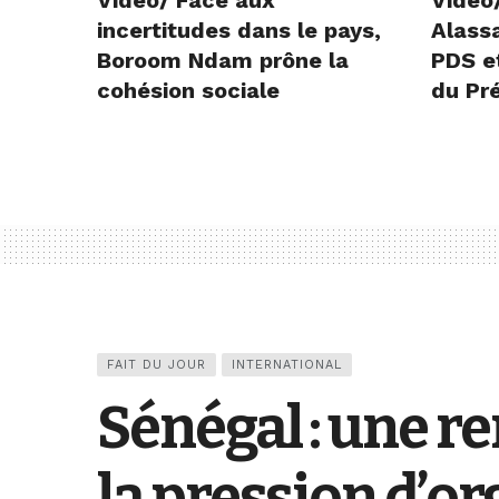
incertitudes dans le pays,
Alass
Boroom Ndam prône la
PDS et
cohésion sociale
du Pr
FAIT DU JOUR
INTERNATIONAL
Sénégal : une 
la pression d’or