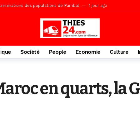
écriminations des populations de Pambal
1 jour ago
acances agricoles au Lycée Malick Sy de Thiès
1 jour ago
» (Par Moustapha SAMB Responsable de la formation doctorale au Cesti)
te des bénéficiaires de non-lieu et des prévenus renvoyés en procès
porté 9.651 passagers, l’équivalent de 600 minibus
2 jours ago
tique
Société
People
Economie
Culture
gare de Thiès, du dernier train en provenance de Touba
2 jours ago
Ndiaye l’initiateur du kurel 18 Safar a péri dans un accident
3 jour
daam, sécurité, eau, au coeur des priorités
3 jours ago
aroc en quarts, la G
IGUINCHOR REK » au parti KIIRAY – Les Patriotes Républicains
8 