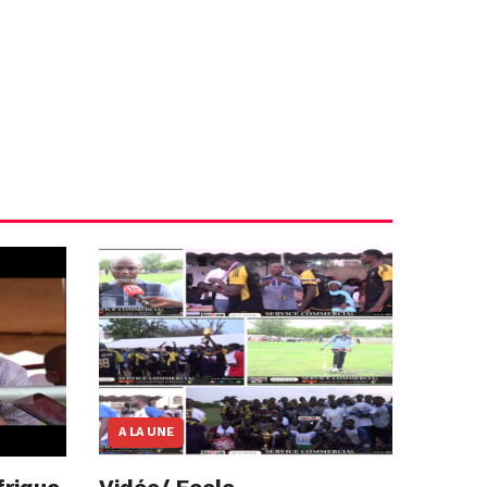
A LA UNE
frique
Vidéo/ Ecole