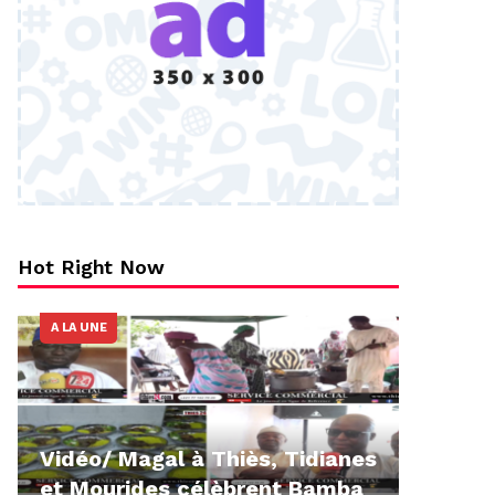
Hot Right Now
A LA UNE
Vidéo/ Magal à Thiès, Tidianes
et Mourides célèbrent Bamba