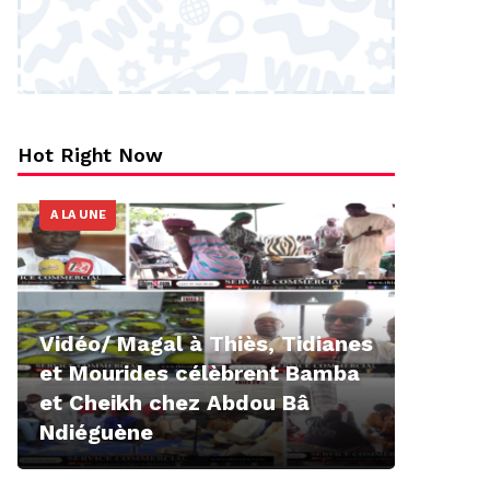
Hot Right Now
A LA UNE
Vidéo/ Magal à Thiès, Tidianes
et Mourides célèbrent Bamba
et Cheikh chez Abdou Bâ
Ndiéguène