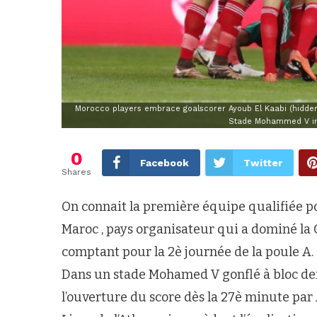
Morocco players embrace goalscorer Ayoub El Kaabi (hidde
Stade Mohammed V in
0
Facebook
Twitter
Shares
On connait la première équipe qualifiée po
Maroc , pays organisateur qui a dominé la
comptant pour la 2è journée de la poule A. L
Dans un stade Mohamed V gonflé à bloc der
l’ouverture du score dès la 27è minute par 