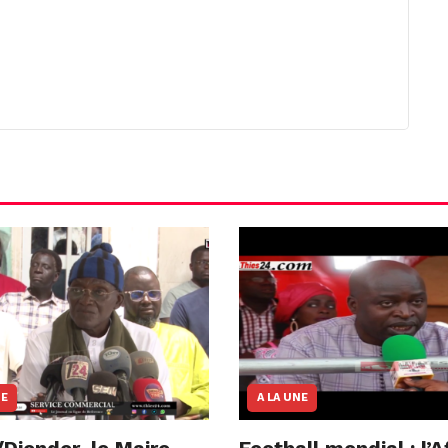
NE
A LA UNE
Diender, le Maire
Football mondial : l’A