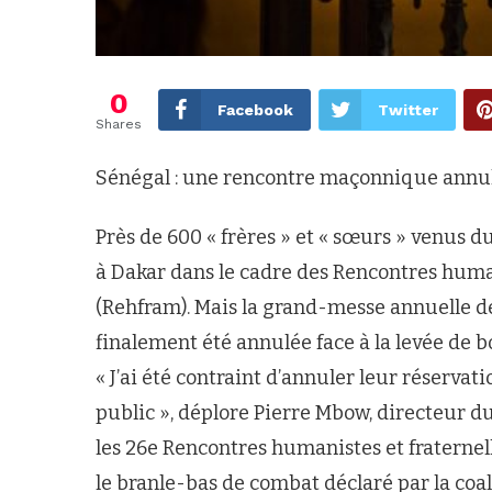
0
Facebook
Twitter
Shares
Sénégal : une rencontre maçonnique annulé
Près de 600 « frères » et « sœurs » venus d
à Dakar dans le cadre des Rencontres human
(Rehfram). Mais la grand-messe annuelle d
finalement été annulée face à la levée de b
« J’ai été contraint d’annuler leur réservat
public », déplore Pierre Mbow, directeur du
les 26e Rencontres humanistes et fraternell
le branle-bas de combat déclaré par la coa