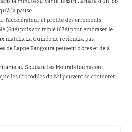
 dans la minute suivante. Bissiri Camara d’un lob
qu’à la pause.
ur l’accélérateur et profite des errements
lé (64è) puis son triplé (67è) pour embraser le
eux matchs. La Guinée ne reviendra pas.
es de Lappe Bangoura peuvent d’ores et déjà
itanie au Soudan. Les Mourabitounes ont
 que les Crocodiles du Nil peuvent se contenter