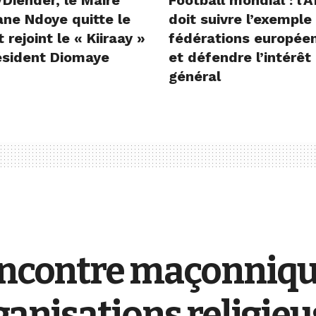
ane Ndoye quitte le
doit suivre l’exemple
 rejoint le « Kiiraay »
fédérations europée
ésident Diomaye
et défendre l’intérêt
général
rencontre maçonniq
ganisations religie