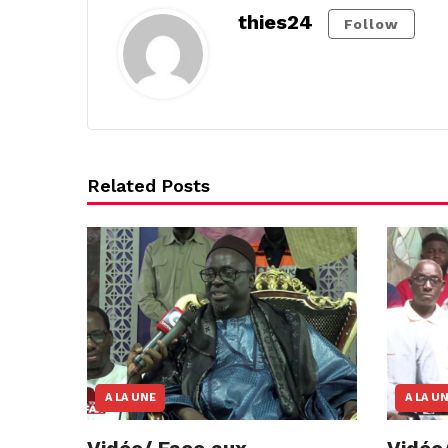
thies24
Follow
Related Posts
A LA UNE
A LA U
Vidéo/ Face aux
Vidéo/