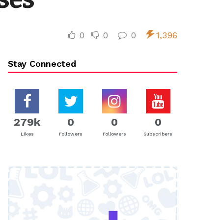
0
0
0
1,396
Stay Connected
279k
0
0
0
Likes
Followers
Followers
Subscribers