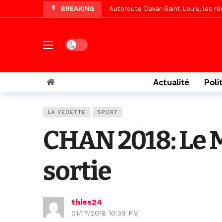
BREAKING
Autoroute Dakar-Saint Louis, les r
Vidéo/Une première, lancement de v
« Le Parti, la Patrie et la Nation 
Dark mode
Affaire Pape Cheikh Diallo : La lis
Vidéo/ Magal 2026, le train a trans
Actualité
Poli
Vidéo/ L’arrivée spectaculaire à la 
Vidéo/ Grand Thiès en deuil, Cheikh 
LA VEDETTE
SPORT
Vidéo/Gamou Bakhdad chez Boroom N
CHAN 2018: Le M
Adhésion du Mouvement citoyen « Z
sortie
thies24
01/17/2018 10:39 PM