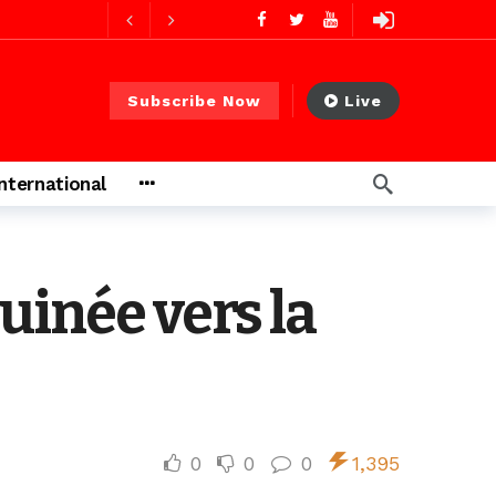
1 jour ago
Subscribe Now
Live
1 jour ago
International
s ago
uinée vers la
heures ago
0
0
0
1,395