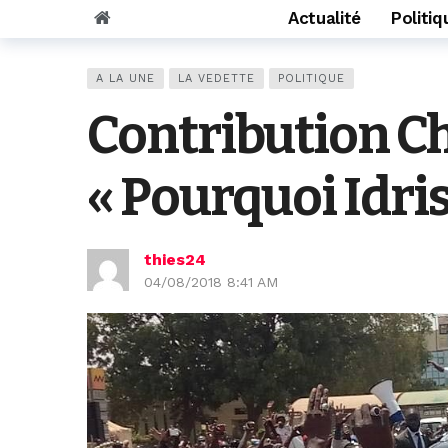
Actualité
Politiq
A LA UNE
LA VEDETTE
POLITIQUE
Contribution C
« Pourquoi Idri
thies24
04/08/2018 8:41 AM