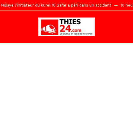
Ndiaye l’initiateur du kurel 18 Safar a péri dans un accident
10 heu
daam, sécurité, eau, au coeur des priorités
10 heures ago
ne, le Comité d’organisation dévoile ses priorités
10 heures ago
uène Nimzath Thiès, mesures annoncées pour une réussite
10 heu
Malick Sy reçoit ses premiers malades lundi 10 Août
1 jour ago
tive sénégalaise ne peut se réduire au seul libéralisme (Lamine Diouck
, l’appel du Khalif Général
1 jour ago
r Mame El Hadji décline ses priorités devant le Gouverneur
1 jou
porté 9.651 passagers, l’équivalent de 600 minibus
3 heures ago