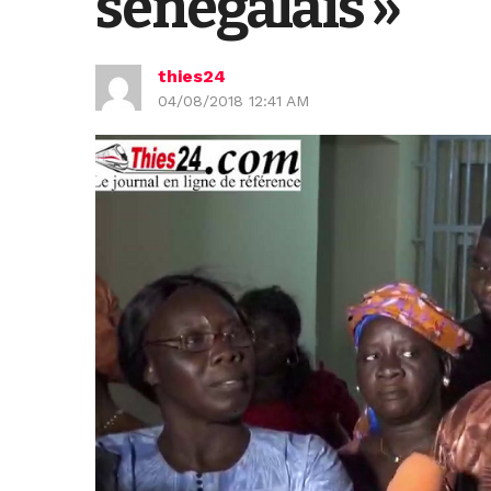
sénégalais »
thies24
04/08/2018 12:41 AM