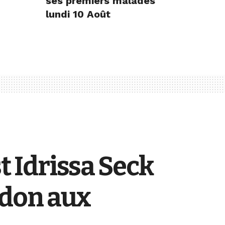
ses premiers malades
lundi 10 Août
t Idrissa Seck
rdon aux