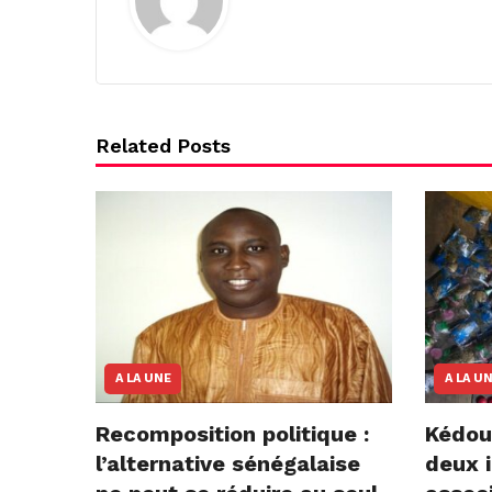
Related Posts
A LA UNE
A LA U
Recomposition politique :
Kédou
l’alternative sénégalaise
deux i