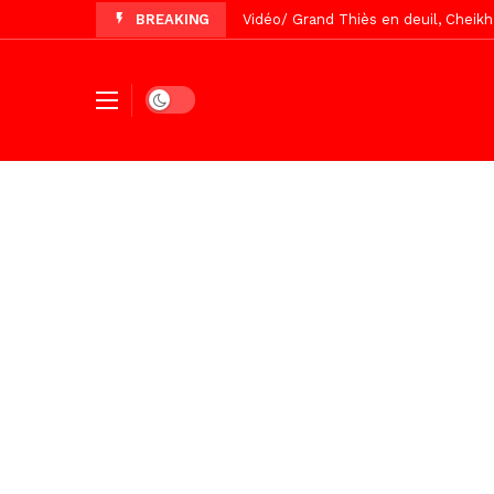
BREAKING
Vidéo/ Grand Thiès en deuil, Cheikh 
Vidéo/Gamou Bakhdad chez Boroom N
Vidéo/Magal Serigne Abdoulaye Yakhi
Dark mode
Vidéo/Chérif Nehma Aïdara Diamag
Tivaouane/L’hôpital Seydi El Hadji 
Recomposition politique : l’alterna
Vidéo/ Gamou de Keur Mame El Hadji
Vidéo/ Préparation Gamou 2026, Keu
Vidéo/ Magal 2026, le train a trans