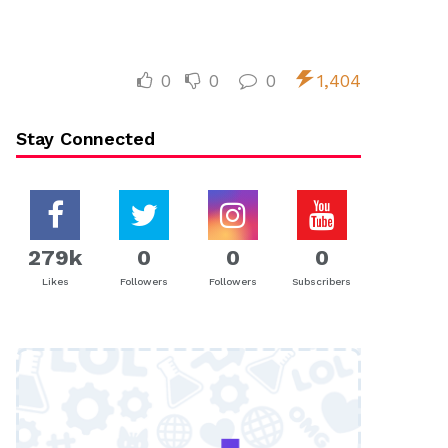
0
0
0
1,404
Stay Connected
279k
0
0
0
Likes
Followers
Followers
Subscribers