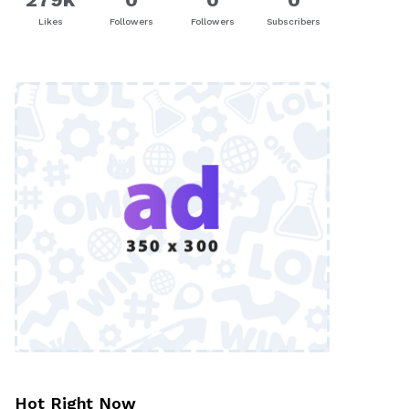
Likes
Followers
Followers
Subscribers
Hot Right Now