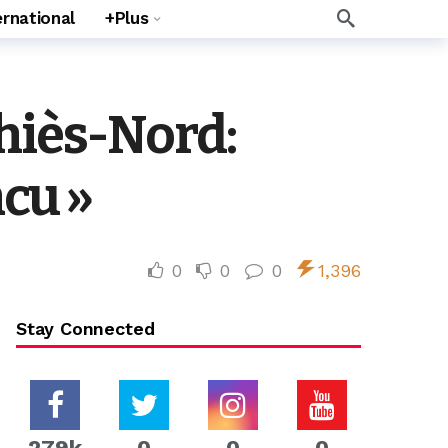
ernational
+Plus
hiès-Nord:
cu »
0
0
0
1,396
Stay Connected
279k
0
0
0