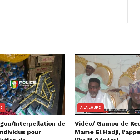
NE
A LA LOUPE
gou/Interpellation de
Vidéo/ Gamou de Ke
ndividus pour
Mame El Hadji, l’appe