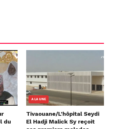
A LA UNE
ur
Tivaouane/L’hôpital Seydi
l du
El Hadji Malick Sy reçoit