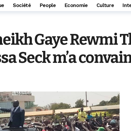
ue
Société
People
Economie
Culture
Int
heikh Gaye Rewmi T
ssa Seck m’a convain