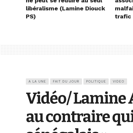
ne peut se réduire au seul
assoc
libéralisme (Lamine Diouck
malfai
PS)
trafic
A LA UNE
FAIT DU JOUR
POLITIQUE
VIDEO
Vidéo/ Lamine Aï
au contraire q