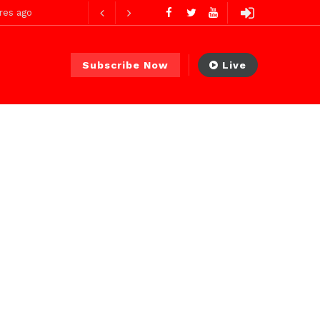
res ago
Subscribe Now
Live
res ago
 PS)
1 jour ago
r ago