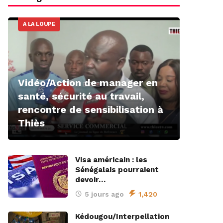
A LA LOUPE
Vidéo/Action de manager en
santé, sécurité au travail,
rencontre de sensibilisation à
Thiès
Visa américain : les
Sénégalais pourraient
devoir…
5 jours ago
1,420
Kédougou/Interpellation