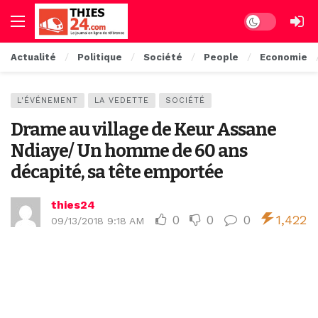
Dark mode
Actualité
Politique
Société
People
Economie
L'ÉVÉNEMENT
LA VEDETTE
SOCIÉTÉ
Drame au village de Keur Assane
Ndiaye/ Un homme de 60 ans
décapité, sa tête emportée
thies24
0
0
0
1,422
09/13/2018 9:18 AM