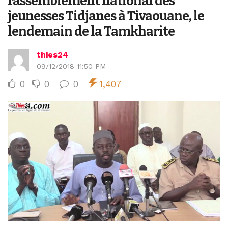
rassemblement national des
jeunesses Tidjanes à Tivaouane, le
lendemain de la Tamkharite
thies24
09/12/2018 11:50 PM
0
0
0
1,407