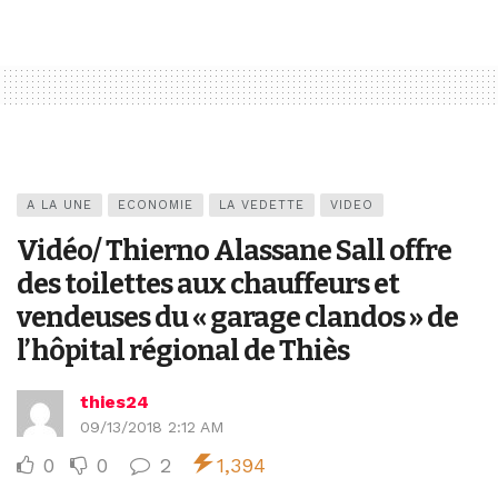
A LA UNE
ECONOMIE
LA VEDETTE
VIDEO
Vidéo/ Thierno Alassane Sall offre
des toilettes aux chauffeurs et
vendeuses du « garage clandos » de
l’hôpital régional de Thiès
thies24
09/13/2018 2:12 AM
0
0
2
1,394