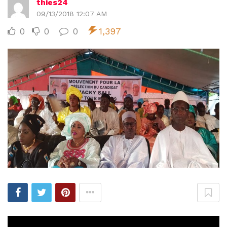
thies24
09/13/2018 12:07 AM
0
0
0
1,397