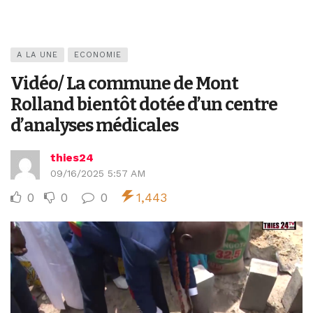
A LA UNE
ECONOMIE
Vidéo/ La commune de Mont
Rolland bientôt dotée d’un centre
d’analyses médicales
thies24
09/16/2025 5:57 AM
0
0
0
1,443