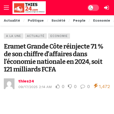
Dark mode
Actualité
Politique
Société
People
Economie
A LA UNE
ACTUALITÉ
ECONOMIE
Eramet Grande Côte réinjecte 71 %
de son chiffre d’affaires dans
l’économie nationale en 2024, soit
121 milliards FCFA
thies24
0
0
0
1,472
09/17/2025 2:14 AM