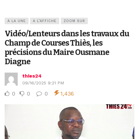
A LA UNE
A L’AFFICHE
ZOOM SUR
Vidéo/Lenteurs dans les travaux du
Champ de Courses Thiès, les
précisions du Maire Ousmane
Diagne
thies24
09/16/2025 9:21 PM
0
0
0
1,436