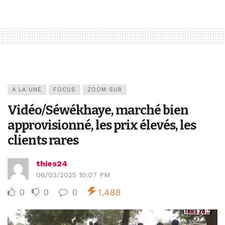
A LA UNE
FOCUS
ZOOM SUR
Vidéo/Séwékhaye, marché bien
approvisionné, les prix élevés, les
clients rares
thies24
06/03/2025 10:07 PM
0
0
0
1,488