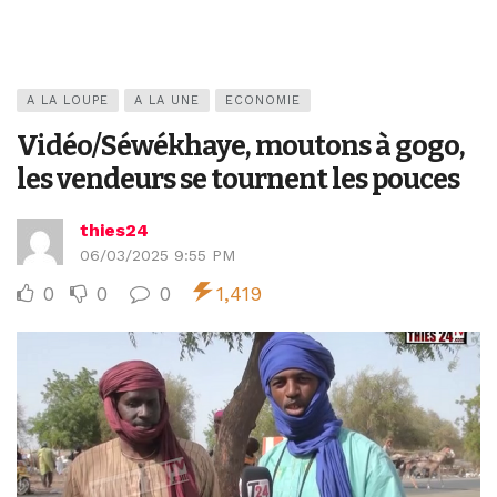
A LA LOUPE
A LA UNE
ECONOMIE
Vidéo/Séwékhaye, moutons à gogo,
les vendeurs se tournent les pouces
thies24
06/03/2025 9:55 PM
0
0
0
1,419