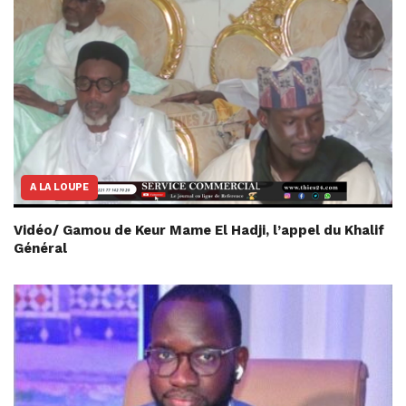
A LA LOUPE
Vidéo/ Gamou de Keur Mame El Hadji, l’appel du Khalif
Général