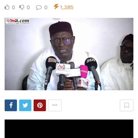
0
0
0
1,385