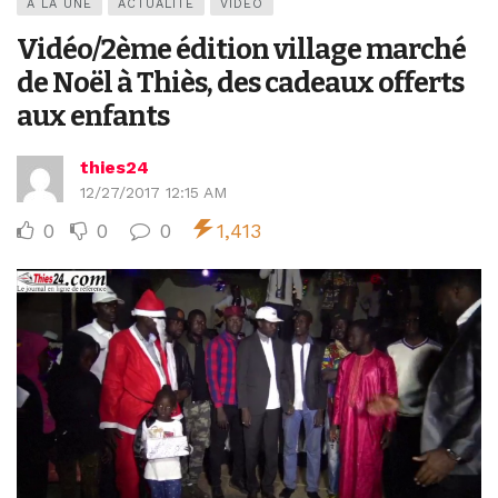
A LA UNE
ACTUALITÉ
VIDEO
Vidéo/2ème édition village marché
de Noël à Thiès, des cadeaux offerts
aux enfants
thies24
12/27/2017 12:15 AM
0
0
0
1,413