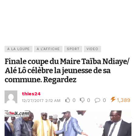
A LA LOUPE
A L’AFFICHE
SPORT
VIDEO
Finale coupe du Maire Taïba Ndiaye/
Alé Lô célèbre la jeunesse de sa
commune. Regardez
thies24
0
0
0
1,389
12/27/2017 2:12 AM