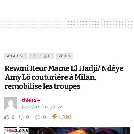
A LA UNE
POLITIQUE
VIDEO
Rewmi Keur Mame El Hadji/ Ndèye
Amy Lô couturière à Milan,
remobilise les troupes
thies24
12/27/2017 12:00 AM
0
0
0
1,390