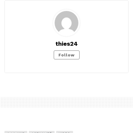
thies24
Follow