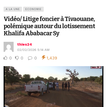
A LA UNE
ECONOMIE
Vidéo/ Litige foncier à Tivaouane,
polémique autour du lotissement
Khalifa Ababacar Sy
thies24
02/02/2026 5:14 AM
0
0
0
1,439