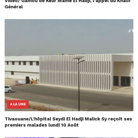
Vidéo/ Gamou de Keur Mame El Hadji, l’appel du Khalif
Général
A LA UNE
Tivaouane/L’hôpital Seydi El Hadji Malick Sy reçoit ses
premiers malades lundi 10 Août