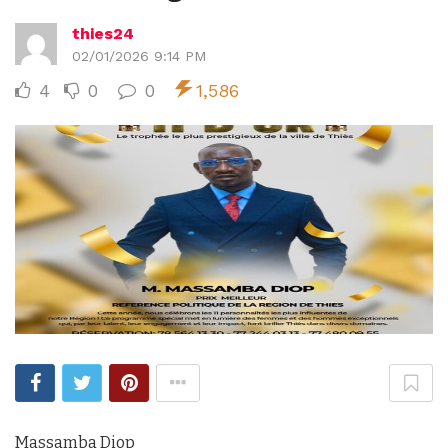
thies24
02/01/2026 9:14 PM
4
0
0
1,586
Massamba Diop