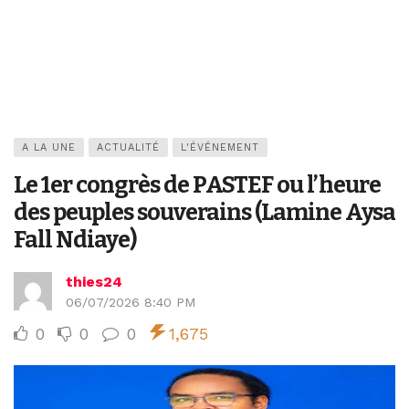
A LA UNE
ACTUALITÉ
L'ÉVÉNEMENT
Le 1er congrès de PASTEF ou l’heure
des peuples souverains (Lamine Aysa
Fall Ndiaye)
thies24
06/07/2026 8:40 PM
0
0
0
1,675