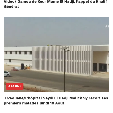
Vidéo/ Gamou de Keur Mame El Hadji, l’appel du Khalif
Général
A LA UNE
Tivaouane/L’hôpital Seydi El Hadji Malick Sy reçoit ses
premiers malades lundi 10 Août