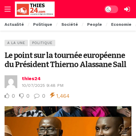
Dark mode
Actualité
Politique
Société
People
Economie
A LA UNE
POLITIQUE
Le point sur la tournée européenne
du Président Thierno Alassane Sall
thies24
10/07/2025 9:48 PM
0
0
0
1,464