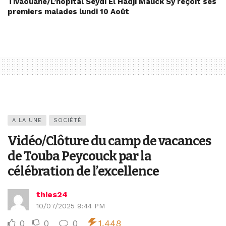
Tivaouane/L’hôpital Seydi El Hadji Malick Sy reçoit ses
premiers malades lundi 10 Août
A LA UNE
SOCIÉTÉ
Vidéo/Clôture du camp de vacances
de Touba Peycouck par la
célébration de l’excellence
thies24
10/07/2025 9:44 PM
0
0
0
1,448