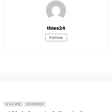
thies24
Follow
A LA UNE
ECONOMIE