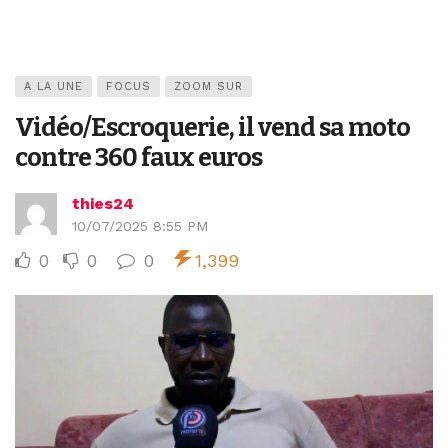
A LA UNE
FOCUS
ZOOM SUR
Vidéo/Escroquerie, il vend sa moto
contre 360 faux euros
thies24
10/07/2025 8:55 PM
0
0
0
1,399