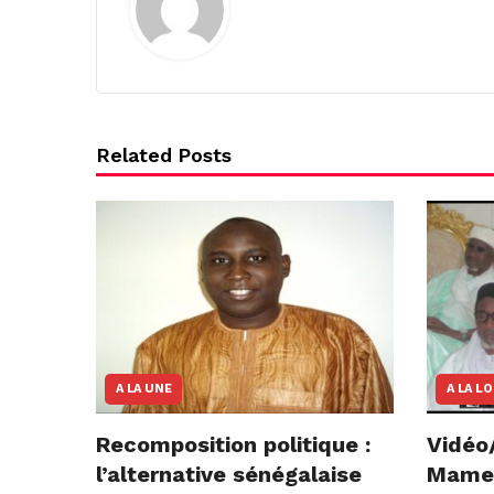
Related Posts
A LA UNE
A LA L
Recomposition politique :
Vidéo
l’alternative sénégalaise
Mame E