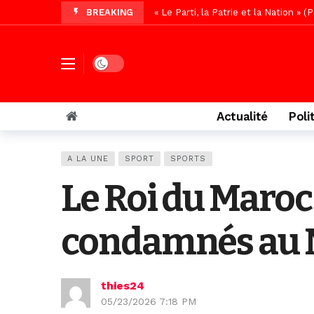
BREAKING
« Le Parti, la Patrie et la Nation 
Affaire Pape Cheikh Diallo : La lis
Vidéo/ Magal 2026, le train a trans
Dark mode
Vidéo/ L’arrivée spectaculaire à la 
Vidéo/ Grand Thiès en deuil, Cheikh 
Actualité
Poli
Vidéo/Gamou Bakhdad chez Boroom N
Vidéo/Magal Serigne Abdoulaye Yakhi
A LA UNE
SPORT
SPORTS
Vidéo/Chérif Nehma Aïdara Diamag
Le Roi du Maroc
Autoroute Dakar-Saint Louis, les r
condamnés au 
thies24
05/23/2026 7:18 PM