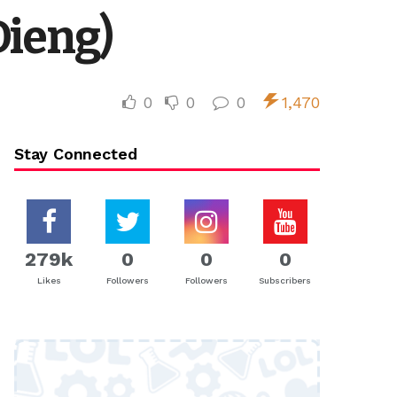
Dieng)
0
0
0
1,470
Stay Connected
279k
0
0
0
Likes
Followers
Followers
Subscribers