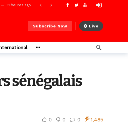
11 heures ago
11 heures ago
Subscribe Now
Live
ago
International
ago
rs sénégalais
0
0
0
1,485