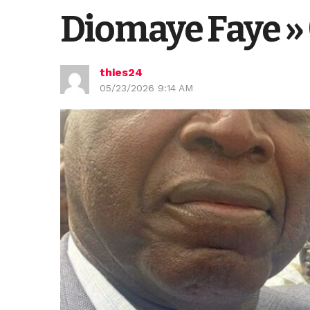
Diomaye Faye »
thies24
05/23/2026 9:14 AM