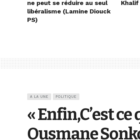
ne peut se réduire au seul
Khalif
libéralisme (Lamine Diouck
PS)
A LA UNE
POLITIQUE
« Enfin,C’est ce
Ousmane Sonko a