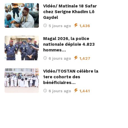
Vidéo/ Matinale 18 Safar
chez Serigne Khadim Lô
Gaydel
5 jours ago
1,436
Magal 2026, la police
nationale déploie 4.823
hommes…
6 jours ago
1,427
Vidéo/TOSTAN célèbre la
1ere cohorte des
bénéficiaires…
6 jours ago
1,441