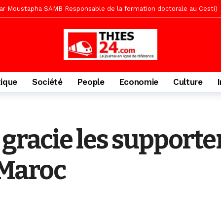
» (Par Moustapha SAMB Responsable de la formation doctorale au Cesti)
te des bénéficiaires de non-lieu et des prévenus renvoyés en procès
porté 9.651 passagers, l’équivalent de 600 minibus
1 jour ago
gare de Thiès, du dernier train en provenance de Touba
1 jour ago
Ndiaye l’initiateur du kurel 18 Safar a péri dans un accident
1 jour 
tique
Société
People
Economie
Culture
daam, sécurité, eau, au coeur des priorités
1 jour ago
ne, le Comité d’organisation dévoile ses priorités
1 jour ago
uène Nimzath Thiès, mesures annoncées pour une réussite
1 jour 
 gracie les supporte
écriminations des populations de Pambal
3 heures ago
Maroc