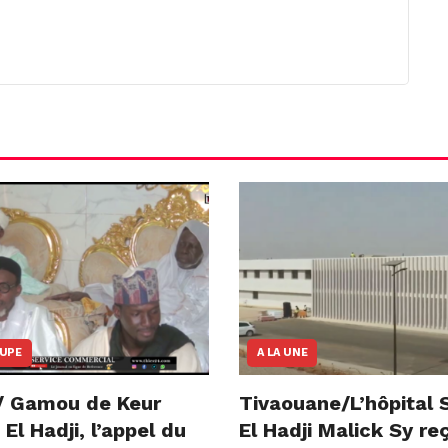
OUPE
A LA UNE
/ Gamou de Keur
Tivaouane/L’hôpital 
l Hadji, l’appel du
El Hadji Malick Sy re