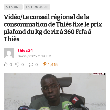
A LA UNE
FAIT DU JOUR
Vidéo/Le conseil régional de la
consommation de Thiès fixe le prix
plafond du kg de riz à 360 Fcfa à
Thiès
thies24
04/25/2025 11:19 PM
0
0
0
1,415