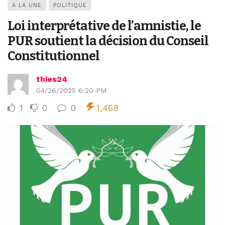
A LA UNE
POLITIQUE
Loi interprétative de l’amnistie, le
PUR soutient la décision du Conseil
Constitutionnel
thies24
04/26/2025 6:20 PM
1
0
0
1,468