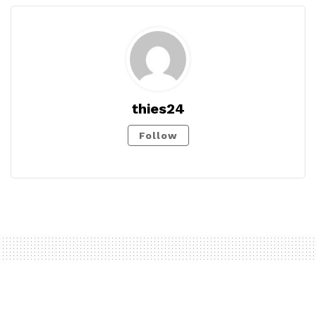
thies24
Follow