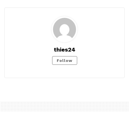
thies24
Follow