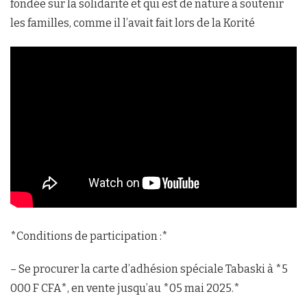
fondée sur la solidarité et qui est de nature à soutenir
les familles, comme il l’avait fait lors de la Korité
*Conditions de participation :*
– Se procurer la carte d’adhésion spéciale Tabaski à *5
000 F CFA*, en vente jusqu’au *05 mai 2025.*