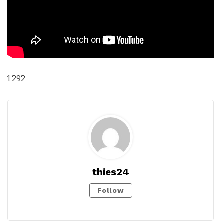
1 292
thies24
Follow