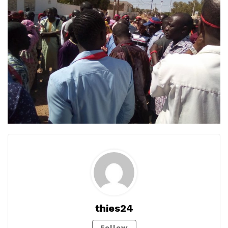
thies24
Follow