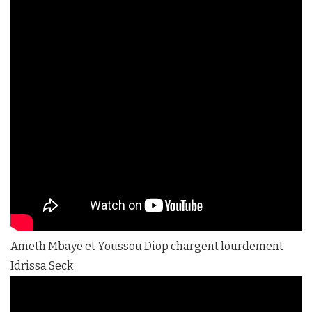
Ameth Mbaye et Youssou Diop chargent lourdement
Idrissa Seck