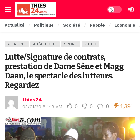
Dark mode
Actualité
Politique
Société
People
Economie
A LA UNE
A L’AFFICHE
SPORT
VIDEO
Lutte/Signature de contrats,
prestation de Dame Sène et Magg
Daan, le spectacle des lutteurs.
Regardez
thies24
0
0
0
1,391
03/01/2018 1:19 AM