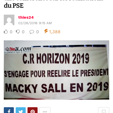
du PSE
thies24
02/28/2018 9:15 AM
0
0
0
1,388