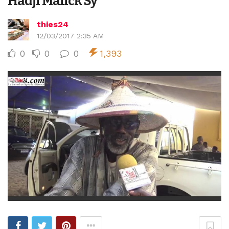
Hadji Malick Sy
thies24
12/03/2017 2:35 AM
0
0
0
1,393