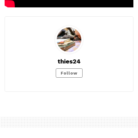
thies24
Follow