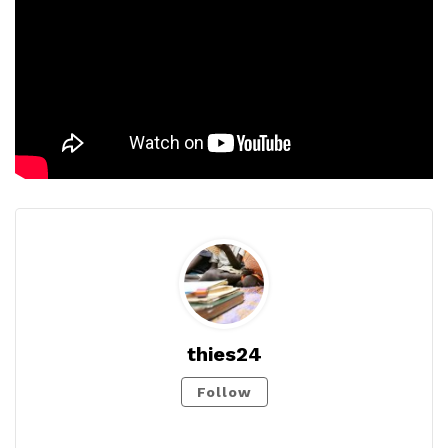
thies24
Follow