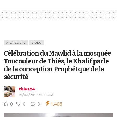
A LA LOUPE
VIDEO
Célébration du Mawlid à la mosquée
Toucouleur de Thiès, le Khalif parle
de la conception Prophétque de la
sécurité
thies24
12/03/2017 2:38 AM
0
0
0
1,405