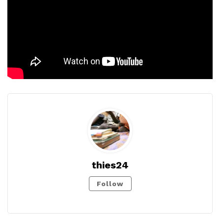
thies24
Follow