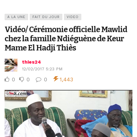
A LA UNE
FAIT DU JOUR
VIDEO
Vidéo/ Cérémonie officielle Mawlid
chez la famille Ndiéguène de Keur
Mame El Hadji Thiès
thies24
12/02/2017 5:23 PM
0
0
0
1,443