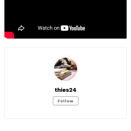
thies24
Follow