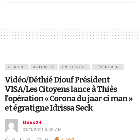
A LA UNE
ACTUALITÉ
EN EXERGUE
L'ÉVÉNEMENT
Vidéo/Déthié Diouf Président
VISA/Les Citoyens lance à Thiès
l’opération « Corona du jaar ci man »
et égratigne Idrissa Seck
thies24
01/11/2021 5:26 AM