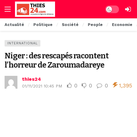
Dark mode
Actualité
Politique
Société
People
Economie
INTERNATIONAL
Niger : des rescapés racontent
l’horreur de Zaroumadareye
thies24
0
0
0
1,395
01/11/2021 10:45 PM