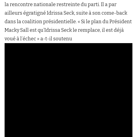
la rencontre nationale restreinte du parti. Il a par
ailleurs égratigné Idrissa Seck, suite à son come-back
dans la coalition présidentielle. « Si le plan du Président
Macky Sall est qu’Idrissa Seck le remplace, il est déjà
voué à l’échec » a-t-il soutenu