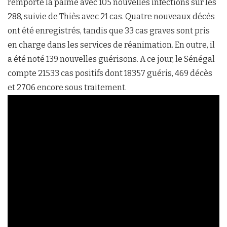
remporte la palme avec 105 nouvelles infections sur les
288, suivie de Thiès avec 21 cas. Quatre nouveaux décès
ont été enregistrés, tandis que 33 cas graves sont pris
en charge dans les services de réanimation. En outre, il
a été noté 139 nouvelles guérisons. A ce jour, le Sénégal
compte 21533 cas positifs dont 18357 guéris, 469 décès
et 2706 encore sous traitement.