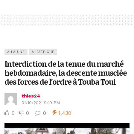
A LA UNE
A L’AFFICHE
Interdiction de la tenue du marché
hebdomadaire, la descente musclée
des forces de l’ordre à Touba Toul
thies24
01/10/2021 9:19 PM
0
0
0
1,430