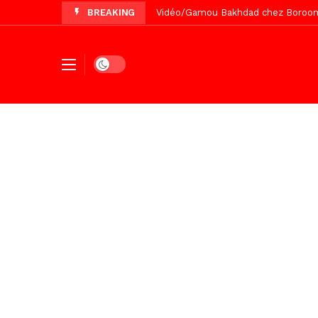
BREAKING
Vidéo/Gamou Bakhdad chez Boroom N
Vidéo/Magal Serigne Abdoulaye Yakhi
Vidéo/Chérif Nehma Aïdara Diamag
Dark mode
Tivaouane/L’hôpital Seydi El Hadji 
Recomposition politique : l’alterna
Vidéo/ Gamou de Keur Mame El Hadji
Vidéo/ Préparation Gamou 2026, Keu
Vidéo/ Revue de presse du 5 Août
Vidéo/ Contre la violence numériqu
Vidéo/ Grand Thiès en deuil, Cheikh 