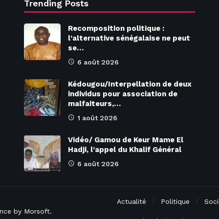
Trending Posts
Recomposition politique :
l’alternative sénégalaise ne peut
se…
6 août 2026
Kédougou/Interpellation de deux
individus pour association de
malfaiteurs,…
1 août 2026
Vidéo/ Gamou de Keur Mame El
Hadji, l’appel du Khalif Général
6 août 2026
Actualité
Politique
Soci
rence by
Morsoft
.