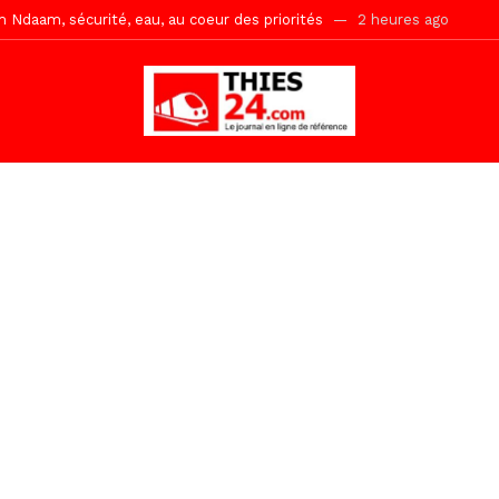
daam, sécurité, eau, au coeur des priorités
2 heures ago
ne, le Comité d’organisation dévoile ses priorités
2 heures ago
uène Nimzath Thiès, mesures annoncées pour une réussite
2 heur
Malick Sy reçoit ses premiers malades lundi 10 Août
18 heures ago
tive sénégalaise ne peut se réduire au seul libéralisme (Lamine Diouck
, l’appel du Khalif Général
23 heures ago
r Mame El Hadji décline ses priorités devant le Gouverneur
24 he
 2026 avec Mouhamadou Boiro
2 jours ago
e, 100 adolescents outillés dans le Boot Camp JAVA de Mboro
2 jo
Ndiaye l’initiateur du kurel 18 Safar a péri dans un accident
2 heur