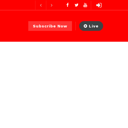
es ago
Subscribe Now
Live
 PS)
22 heures ago
ures ago
urs ago
es ago