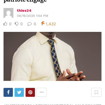
thies24
06/16/2025 1:54 PM
0
0
0
1,432