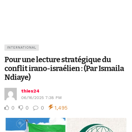
INTERNATIONAL
Pour une lecture stratégique du
conflit irano-israélien : (Par Ismaila
Ndiaye)
thies24
06/16/2025 7:38 PM
0
0
0
1,495