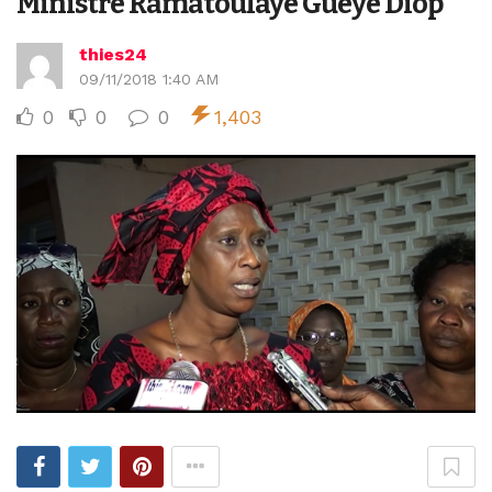
Ministre Ramatoulaye Guèye Diop
thies24
09/11/2018 1:40 AM
0
0
0
1,403