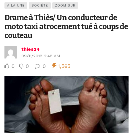
A LA UNE
SOCIÉTÉ
ZOOM SUR
Drame à Thiès/ Un conducteur de
moto taxi atrocement tué à coups de
couteau
thies24
09/11/2018 2:48 AM
0
0
0
1,565