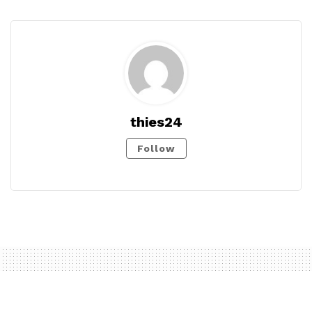
thies24
Follow