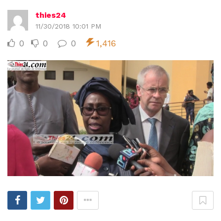
thies24
11/30/2018 10:01 PM
0
0
0
1,416