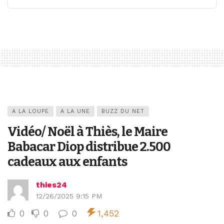
A LA LOUPE
A LA UNE
BUZZ DU NET
Vidéo/ Noël à Thiès, le Maire
Babacar Diop distribue 2.500
cadeaux aux enfants
thies24
12/26/2025 9:15 PM
0
0
0
1,452