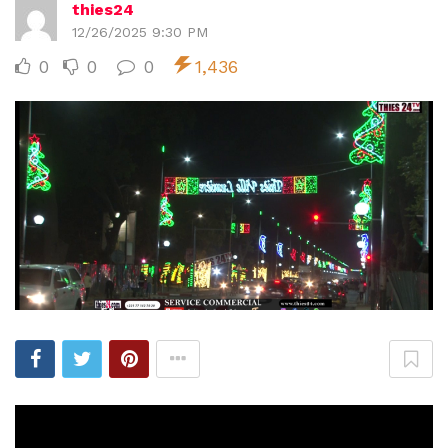
thies24
12/26/2025 9:30 PM
0
0
0
1,436