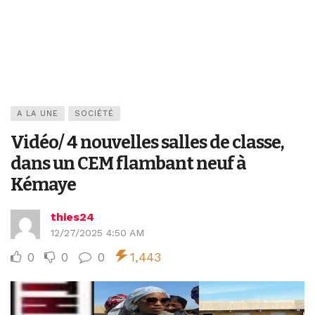
A LA UNE
SOCIÉTÉ
Vidéo/ 4 nouvelles salles de classe,
dans un CEM flambant neuf à
Kémaye
thies24
12/27/2025 4:50 AM
0
0
0
1,443