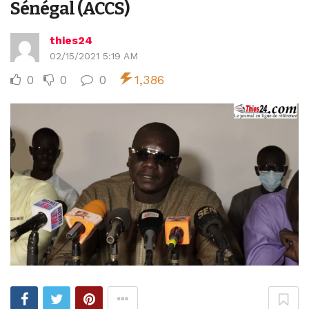
Sénégal (ACCS)
thies24
02/15/2021 5:19 AM
0
0
0
1,386