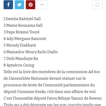
1 Demba Babéyel Sall
2 Mame Bounama Sall
3 Pape Birame Touré
4 Adji Mergane Kanouté
5 Mously Diakhaté
6 Mamadou Woury Baïlo Diallo
7 Dieh Mandiaye Ba
8 Aymérou Gning
Telle est la liste des membres de la commission Ad hoc
de l’Assemblée Nationale devant statuer sur le
processus de levée de l’immunité parlementaire du
député Ousmane Sonko, cité dans une affaire de viol.
C’est l’honorable député Fatou Ndiaye Tamsir de Rewmi
Thiès qui a été désignée par les non-inscrits tandis que