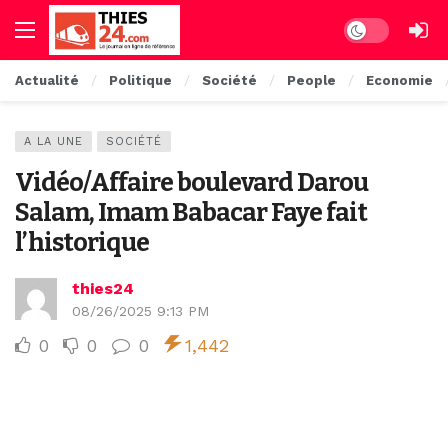
Dark mode
Actualité
Politique
Société
People
Economie
A LA UNE
SOCIÉTÉ
Vidéo/Affaire boulevard Darou
Salam, Imam Babacar Faye fait
l’historique
thies24
08/26/2025 9:13 PM
0
0
0
1,442