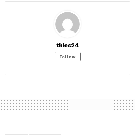
thies24
Follow