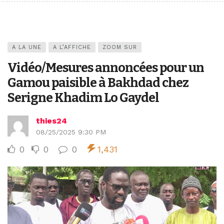
A LA UNE
A L’AFFICHE
ZOOM SUR
Vidéo/Mesures annoncées pour un
Gamou paisible à Bakhdad chez
Serigne Khadim Lo Gaydel
thies24
08/25/2025 9:30 PM
0
0
0
1,431