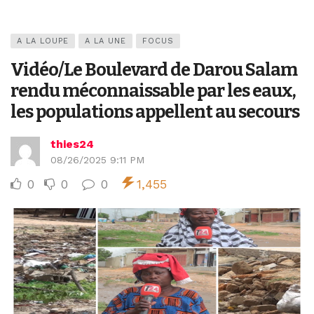
A LA LOUPE
A LA UNE
FOCUS
Vidéo/Le Boulevard de Darou Salam
rendu méconnaissable par les eaux,
les populations appellent au secours
thies24
08/26/2025 9:11 PM
0
0
0
1,455