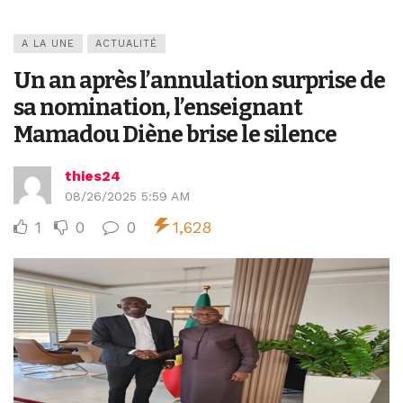
A LA UNE
ACTUALITÉ
Un an après l’annulation surprise de
sa nomination, l’enseignant
Mamadou Diène brise le silence
thies24
08/26/2025 5:59 AM
1
0
0
1,628