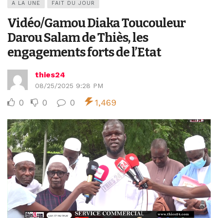
A LA UNE
FAIT DU JOUR
Vidéo/Gamou Diaka Toucouleur
Darou Salam de Thiès, les
engagements forts de l’Etat
thies24
08/25/2025 9:28 PM
0
0
0
1,469