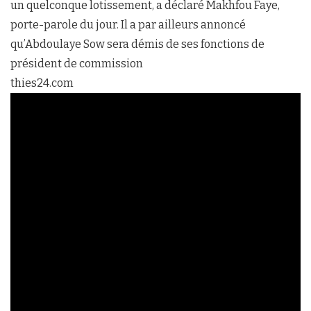
un quelconque lotissement, a déclaré Makhfou Faye,
porte-parole du jour. Il a par ailleurs annoncé
qu’Abdoulaye Sow sera démis de ses fonctions de
président de commission
thies24.com