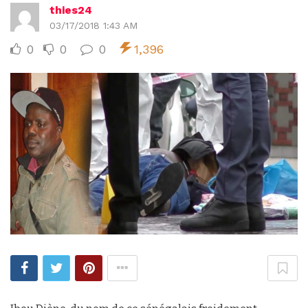
thies24
03/17/2018 1:43 AM
0
0
0
1,396