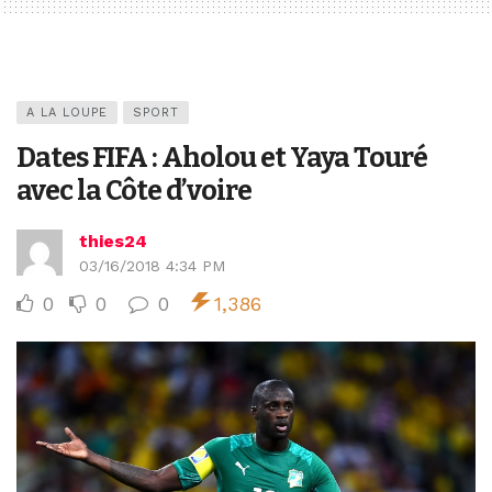
A LA LOUPE
SPORT
Dates FIFA : Aholou et Yaya Touré
avec la Côte d’voire
thies24
03/16/2018 4:34 PM
0
0
0
1,386