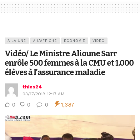
A LA UNE
A L’AFFICHE
ECONOMIE
VIDEO
Vidéo/ Le Ministre Alioune Sarr
enrôle 500 femmes à la CMU et 1.000
élèves à l’assurance maladie
thies24
03/17/2018 12:17 AM
0
0
0
1,387