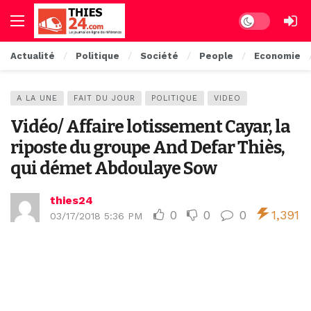
Dark mode
Actualité
Politique
Société
People
Economie
A LA UNE
FAIT DU JOUR
POLITIQUE
VIDEO
Vidéo/ Affaire lotissement Cayar, la
riposte du groupe And Defar Thiès,
qui démet Abdoulaye Sow
thies24
0
0
0
1,391
03/17/2018 5:36 PM