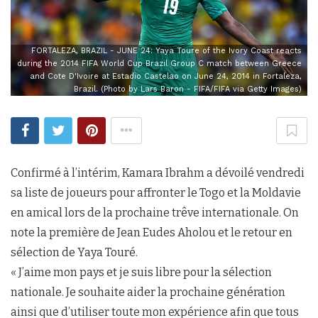
FORTALEZA, BRAZIL - JUNE 24: Yaya Toure of the Ivory Coast reacts
during the 2014 FIFA World Cup Brazil Group C match between Greece
and Cote D'Ivoire at Estadio Castelao on June 24, 2014 in Fortaleza,
Brazil. (Photo by Lars Baron - FIFA/FIFA via Getty Images)
Confirmé à l’intérim, Kamara Ibrahm a dévoilé vendredi
sa liste de joueurs pour affronter le Togo et la Moldavie
en amical lors de la prochaine trêve internationale. On
note la première de Jean Eudes Aholou et le retour en
sélection de Yaya Touré.
« J’aime mon pays et je suis libre pour la sélection
nationale. Je souhaite aider la prochaine génération
ainsi que d’utiliser toute mon expérience afin que tous