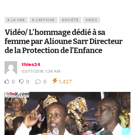
A LA UNE
A L’AFFICHE
SOCIÉTÉ
VIDEO
Vidéo/ L’hommage dédié à sa
femme par Alioune Sarr Directeur
de la Protection de l’Enfance
thies24
03/17/2018 1:34 AM
0
0
0
1,427