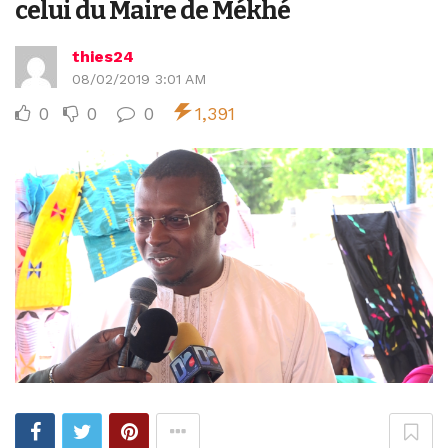
celui du Maire de Mékhé
thies24
08/02/2019 3:01 AM
0
0
0
1,391