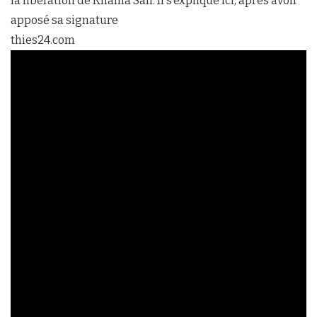
la libération de Khalifa Sall. Il s’explique ici, après avoir
apposé sa signature
thies24.com