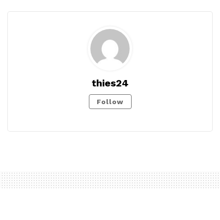
thies24
Follow