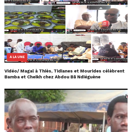
A LA UNE
Vidéo/ Magal à Thiès, Tidianes et Mourides célèbrent
Bamba et Cheikh chez Abdou Bâ Ndiéguène