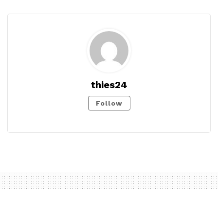
thies24
Follow