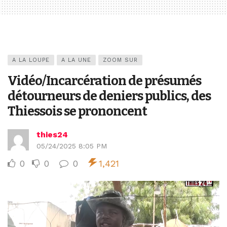
A LA LOUPE
A LA UNE
ZOOM SUR
Vidéo/Incarcération de présumés
détourneurs de deniers publics, des
Thiessois se prononcent
thies24
05/24/2025 8:05 PM
0
0
0
1,421