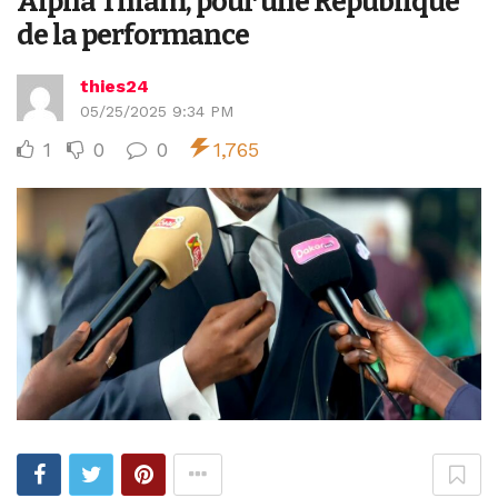
Alpha Thiam, pour une République
de la performance
thies24
05/25/2025 9:34 PM
1
0
0
1,765