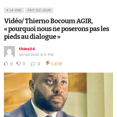
A LA UNE
FAIT DU JOUR
Vidéo/ Thierno Bocoum AGIR,
« pourquoi nous ne poserons pas les
pieds au dialogue »
thies24
05/24/2025 8:11 PM
0
0
0
1,418