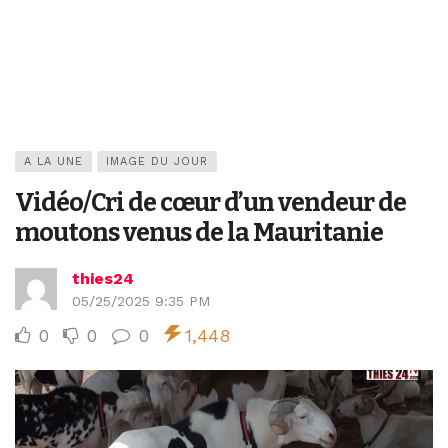
A LA UNE
IMAGE DU JOUR
Vidéo/Cri de cœur d’un vendeur de
moutons venus de la Mauritanie
thies24
05/25/2025 9:35 PM
0
0
0
1,448