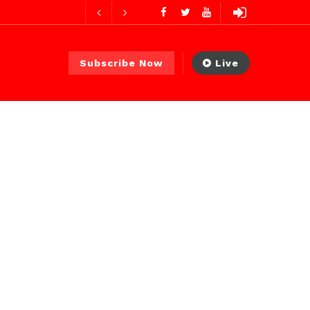
2 jours ago
2 jours ago
Avec Abdoul Ahad Ndiaye, Ministre Transports Terrestres et Aériens : deux mois d’action, des résultats concrets et visibles
Subscribe Now
Live
 PS)
3 heures ago