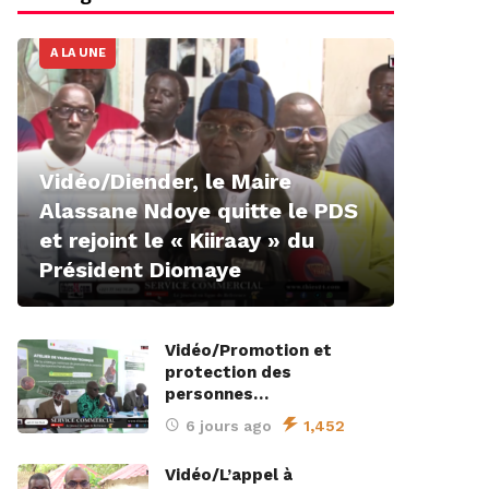
A LA UNE
Vidéo/Diender, le Maire
Alassane Ndoye quitte le PDS
et rejoint le « Kiiraay » du
Président Diomaye
Vidéo/Promotion et
protection des
personnes…
6 jours ago
1,452
Vidéo/L’appel à