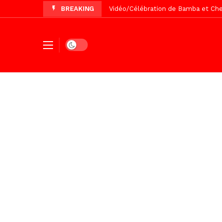
BREAKING
Touba, distribution d’eau aux abord
Foncier : l’heure n’est plus aux d
Dark mode
Recomposition politique : l’alterna