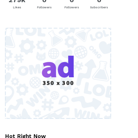
Likes
Followers
Followers
Subscribers
Hot Right Now