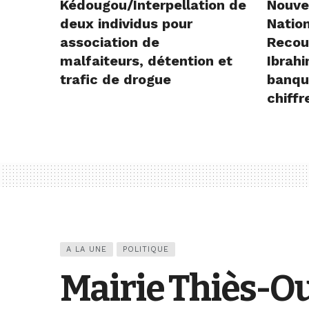
Kédougou/Interpellation de
Nouve
deux individus pour
Natio
association de
Recou
malfaiteurs, détention et
Ibrah
trafic de drogue
banqu
chiffr
A LA UNE
POLITIQUE
Mairie Thiès-Ou