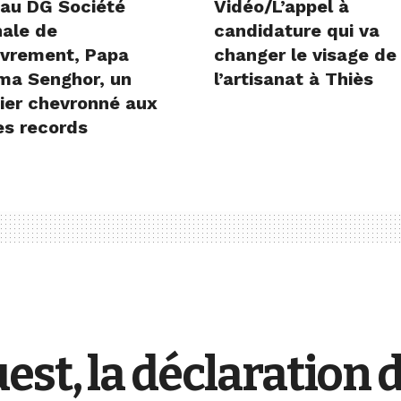
au DG Société
Vidéo/L’appel à
nale de
candidature qui va
vrement, Papa
changer le visage de
ima Senghor, un
l’artisanat à Thiès
ier chevronné aux
es records
est, la déclaration 