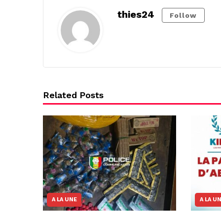
thies24
Follow
Related Posts
A LA UNE
A LA U