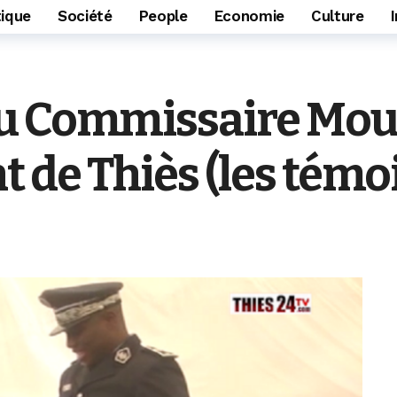
tique
Société
People
Economie
Culture
u Commissaire Mouss
 de Thiès (les témo