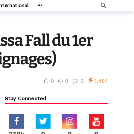
International
a Fall du 1er
ignages)
0
0
0
1,484
Stay Connected
279k
0
0
0