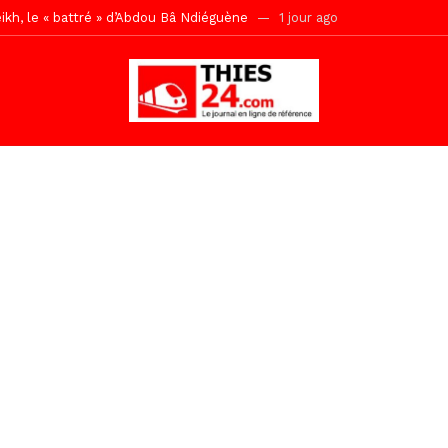
s de la grande mosquée par la Police Nationale
1 jour ago
emi-mesures, mais à une relance courageuse de l’économie sénégalaise
tive sénégalaise ne peut se réduire au seul libéralisme (Lamine Diouck